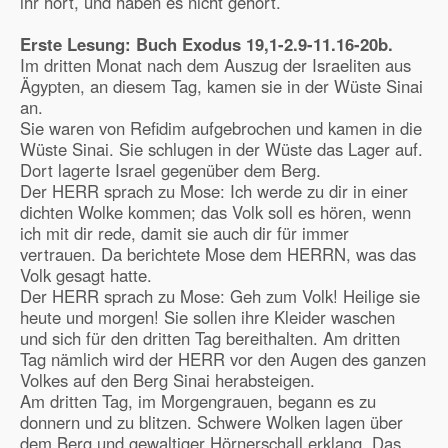
ihr hört, und haben es nicht gehört.
Erste Lesung: Buch Exodus
19,1-2.9-11.16-20b.
Im dritten Monat nach dem Auszug der Israeliten aus
Ägypten, an diesem Tag, kamen sie in der Wüste Sinai
an.
Sie waren von Refidim aufgebrochen und kamen in die
Wüste Sinai. Sie schlugen in der Wüste das Lager auf.
Dort lagerte Israel gegenüber dem Berg.
Der HERR sprach zu Mose: Ich werde zu dir in einer
dichten Wolke kommen; das Volk soll es hören, wenn
ich mit dir rede, damit sie auch dir für immer
vertrauen. Da berichtete Mose dem HERRN, was das
Volk gesagt hatte.
Der HERR sprach zu Mose: Geh zum Volk! Heilige sie
heute und morgen! Sie sollen ihre Kleider waschen
und sich für den dritten Tag bereithalten. Am dritten
Tag nämlich wird der HERR vor den Augen des ganzen
Volkes auf den Berg Sinai herabsteigen.
Am dritten Tag, im Morgengrauen, begann es zu
donnern und zu blitzen. Schwere Wolken lagen über
dem Berg und gewaltiger Hörnerschall erklang. Das