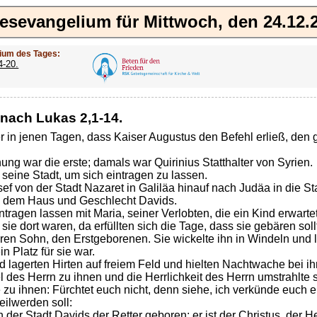
esevangelium für Mittwoch, den 24.12.
ium des Tages:
4-20.
nach Lukas 2,1-14.
 in jenen Tagen, dass Kaiser Augustus den Befehl erließ, den g
ng war die erste; damals war Quirinius Statthalter von Syrien.
 seine Stadt, um sich eintragen zu lassen.
ef von der Stadt Nazaret in Galiläa hinauf nach Judäa in die St
s dem Haus und Geschlecht Davids.
intragen lassen mit Maria, seiner Verlobten, die ein Kind erwarte
sie dort waren, da erfüllten sich die Tage, dass sie gebären soll
ren Sohn, den Erstgeborenen. Sie wickelte ihn in Windeln und le
n Platz für sie war.
d lagerten Hirten auf freiem Feld und hielten Nachtwache bei ih
l des Herrn zu ihnen und die Herrlichkeit des Herrn umstrahlte s
 zu ihnen: Fürchtet euch nicht, denn siehe, ich verkünde euch 
eilwerden soll:
n der Stadt Davids der Retter geboren; er ist der Christus, der He