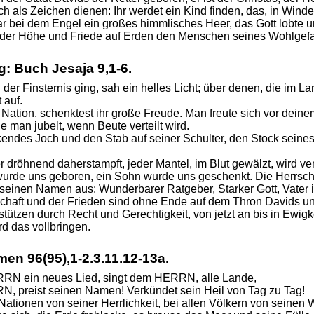
h als Zeichen dienen: Ihr werdet ein Kind finden, das, in Windeln
ar bei dem Engel ein großes himmlisches Heer, das Gott lobte u
n der Höhe und Friede auf Erden den Menschen seines Wohlgefa
g: Buch Jesaja
9,1-6.
 der Finsternis ging, sah ein helles Licht; über denen, die im 
 auf.
Nation, schenktest ihr große Freude. Man freute sich vor deine
ie man jubelt, wenn Beute verteilt wird.
endes Joch und den Stab auf seiner Schulter, den Stock seines
er dröhnend daherstampft, jeder Mantel, im Blut gewälzt, wird ve
urde uns geboren, ein Sohn wurde uns geschenkt. Die Herrscha
f seinen Namen aus: Wunderbarer Ratgeber, Starker Gott, Vater i
chaft und der Frieden sind ohne Ende auf dem Thron Davids un
stützen durch Recht und Gerechtigkeit, von jetzt an bis in Ewi
d das vollbringen.
lmen
96(95),1-2.3.11.12-13a.
RN ein neues Lied, singt dem HERRN, alle Lande,
, preist seinen Namen! Verkündet sein Heil von Tag zu Tag!
Nationen von seiner Herrlichkeit, bei allen Völkern von seinen