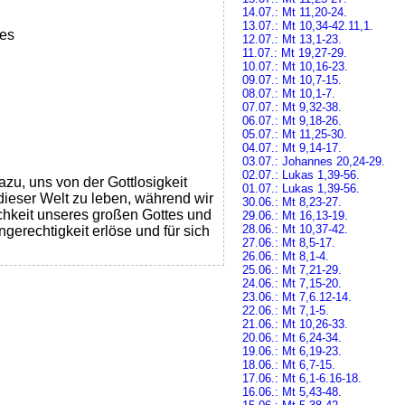
14.07.: Mt 11,20-24.
13.07.: Mt 10,34-42.11,1.
des
12.07.: Mt 13,1-23.
11.07.: Mt 19,27-29.
10.07.: Mt 10,16-23.
09.07.: Mt 10,7-15.
08.07.: Mt 10,1-7.
07.07.: Mt 9,32-38.
06.07.: Mt 9,18-26.
05.07.: Mt 11,25-30.
04.07.: Mt 9,14-17.
03.07.: Johannes 20,24-29.
02.07.: Lukas 1,39-56.
azu, uns von der Gottlosigkeit
01.07.: Lukas 1,39-56.
ieser Welt zu leben, während wir
30.06.: Mt 8,23-27.
ichkeit unseres großen Gottes und
29.06.: Mt 16,13-19.
28.06.: Mt 10,37-42.
ngerechtigkeit erlöse und für sich
27.06.: Mt 8,5-17.
26.06.: Mt 8,1-4.
25.06.: Mt 7,21-29.
24.06.: Mt 7,15-20.
23.06.: Mt 7,6.12-14.
22.06.: Mt 7,1-5.
21.06.: Mt 10,26-33.
20.06.: Mt 6,24-34.
19.06.: Mt 6,19-23.
18.06.: Mt 6,7-15.
17.06.: Mt 6,1-6.16-18.
16.06.: Mt 5,43-48.