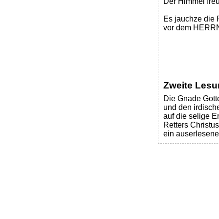
Der Himmel freu
Es jauchze die 
vor dem HERRN, 
Zweite Lesun
Die Gnade Gottes
und den irdisch
auf die selige 
Retters Christus
ein auserlesenes