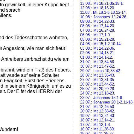
13.08.: Mt 18,21-35.19,1.
 gewickelt, in einer Krippe liegt.
12.08.: Mt 18,15-20.
nd sprach:
11.08.: Mt 18,1-5.10.12-14.
llens.
10.08.: Johannes 12,24-26.
09.08.: Mt 14,22-33.
08.08.: Mt 17,14-20.
07.08.: Mt 16,24-28.
06.08.: Mt 17,1-9.
Land des Todesschattens wohnten,
05.08.: Mt 15,21-28.
04.08.: Mt 15,1-2.10-14.
m Angesicht, wie man sich freut
03.08.: Mt 14,22-36.
02.08.: Mt 14,13-21.
01.08.: Mt 14,1-12.
 Antreibers zerbrachst du wie am
31.07.: Mt 13,54-58.
30.07.: Mt 13,47-52.
rbrannt, wird ein Fraß des Feuers.
29.07.: Lukas 10,38-42.
ft wurde auf seine Schulter
28.07.: Mt 13,36-43.
27.07.: Mt 13,31-35.
n Ewigkeit, Fürst des Friedens.
26.07.: Mt 13,44-52.
d in seinem Königreich, um es zu
25.07.: Mt 20,20-28.
gkeit. Der Eifer des HERRN der
24.07.: Mt 13,18-23.
23.07.: Johannes 15,1-8.
22.07.: Johannes 20,1-2.11-18.
21.07.: Mt 12,46-50.
20.07.: Mt 12,38-42.
19.07.: Mt 13,24-43.
18.07.: Mt 12,14-21.
17.07.: Mt 12,1-8.
 Wundern!
16.07.: Mt 11,28-30.
15.07.: Mt 11,25-27.