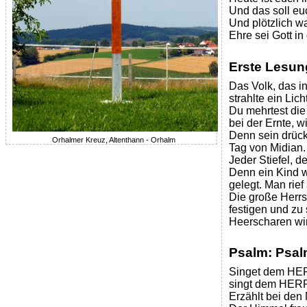
Und das soll euc
Und plötzlich w
Ehre sei Gott i
Erste Lesun
Das Volk, das in
strahlte ein Licht
Du mehrtest die 
bei der Ernte, w
Denn sein drück
Orhalmer Kreuz, Altenthann - Orhalm
Tag von Midian.
Jeder Stiefel, d
Denn ein Kind w
gelegt. Man rie
Die große Herrs
festigen und zu 
Heerscharen wir
Psalm: Psa
Singet dem HER
singt dem HERRN
Erzählt bei den 