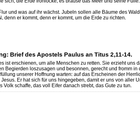
e sich, die Erde frohlocke, es brause das Meer und seine Fülle.
Flur und was auf ihr wächst. Jubeln sollen alle Bäume des Wal
denn er kommt, denn er kommt, um die Erde zu richten.
g: Brief des Apostels Paulus an Titus
2,11-14.
 ist erschienen, um alle Menschen zu retten. Sie erzieht uns d
en Begierden loszusagen und besonnen, gerecht und fromm in d
Erfüllung unserer Hoffnung warten: auf das Erscheinen der Herrl
 Jesus. Er hat sich für uns hingegeben, damit er uns von aller U
 Volk schaffe, das voll Eifer danach strebt, das Gute zu tun.