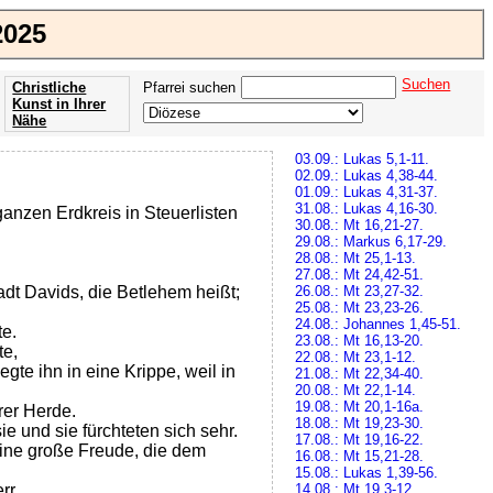
2025
Suchen
Christliche
Pfarrei suchen
Kunst in Ihrer
Nähe
Offenbarung
03.09.: Lukas 5,1-11.
der Apokalypse
02.09.: Lukas 4,38-44.
des Johannes
01.09.: Lukas 4,31-37.
31.08.: Lukas 4,16-30.
anzen Erdkreis in Steuerlisten
30.08.: Mt 16,21-27.
29.08.: Markus 6,17-29.
28.08.: Mt 25,1-13.
27.08.: Mt 24,42-51.
adt Davids, die Betlehem heißt;
26.08.: Mt 23,27-32.
25.08.: Mt 23,23-26.
24.08.: Johannes 1,45-51.
te.
23.08.: Mt 16,13-20.
te,
22.08.: Mt 23,1-12.
gte ihn in eine Krippe, weil in
21.08.: Mt 22,34-40.
20.08.: Mt 22,1-14.
19.08.: Mt 20,1-16a.
rer Herde.
18.08.: Mt 19,23-30.
ie und sie fürchteten sich sehr.
17.08.: Mt 19,16-22.
eine große Freude, die dem
16.08.: Mt 15,21-28.
15.08.: Lukas 1,39-56.
rr.
14.08.: Mt 19,3-12.