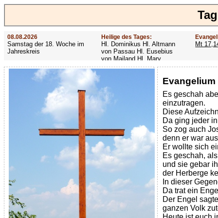
Tag
08.08.2026
Heilige des Tages:
Evangel
Samstag der 18. Woche im
Hl. Dominikus Hl. Altmann
Mt 17,1
Jahreskreis
von Passau Hl. Eusebius
von Mailand Hl. Mary
MacKillop Hl. Cyriakus Hl.
Hildiger Vierzehn heilige
Evangelium 
Nothelfer Hl. Famian Hl.
Rathard
Es geschah aber
einzutragen.
Diese Aufzeichnu
Da ging jeder in
So zog auch Jos
denn er war au
Er wollte sich e
Es geschah, als 
und sie gebar ih
der Herberge kei
In dieser Gegen
Da trat ein Enge
Der Engel sagte
ganzen Volk zut
Heute ist euch i