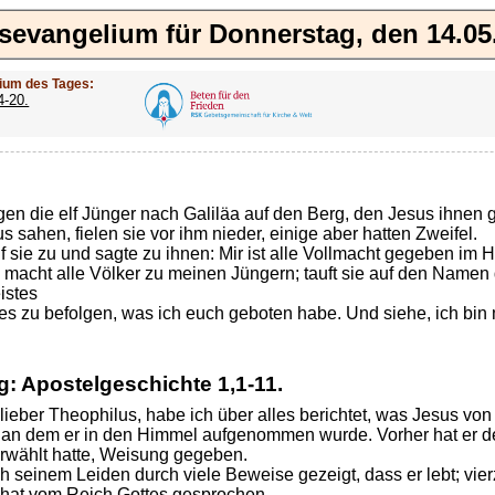
sevangelium für Donnerstag, den 14.05
ium des Tages:
4-20.
ngen die elf Jünger nach Galiläa auf den Berg, den Jesus ihnen 
s sahen, fielen sie vor ihm nieder, einige aber hatten Zweifel.
f sie zu und sagte zu ihnen: Mir ist alle Vollmacht gegeben im 
macht alle Völker zu meinen Jüngern; tauft sie auf den Namen
istes
lles zu befolgen, was ich euch geboten habe. Und siehe, ich bin
g: Apostelgeschichte
1,1-11.
lieber Theophilus, habe ich über alles berichtet, was Jesus von
 an dem er in den Himmel aufgenommen wurde. Vorher hat er den
erwählt hatte, Weisung gegeben.
h seinem Leiden durch viele Beweise gezeigt, dass er lebt; vier
hat vom Reich Gottes gesprochen.