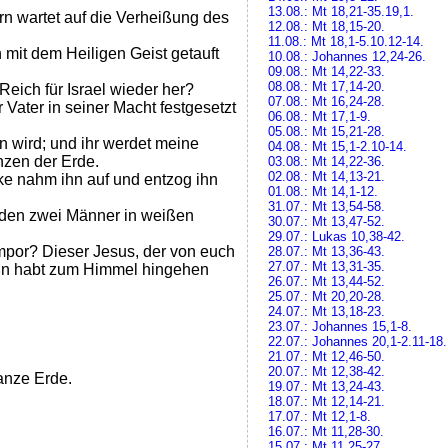
13.08.: Mt 18,21-35.19,1.
n wartet auf die Verheißung des
12.08.: Mt 18,15-20.
11.08.: Mt 18,1-5.10.12-14.
mit dem Heiligen Geist getauft
10.08.: Johannes 12,24-26.
09.08.: Mt 14,22-33.
08.08.: Mt 17,14-20.
 Reich für Israel wieder her?
07.08.: Mt 16,24-28.
r Vater in seiner Macht festgesetzt
06.08.: Mt 17,1-9.
05.08.: Mt 15,21-28.
 wird; und ihr werdet meine
04.08.: Mt 15,1-2.10-14.
nzen der Erde.
03.08.: Mt 14,22-36.
02.08.: Mt 14,13-21.
ke nahm ihn auf und entzog ihn
01.08.: Mt 14,1-12.
31.07.: Mt 13,54-58.
den zwei Männer in weißen
30.07.: Mt 13,47-52.
29.07.: Lukas 10,38-42.
mpor? Dieser Jesus, der von euch
28.07.: Mt 13,36-43.
27.07.: Mt 13,31-35.
ihn habt zum Himmel hingehen
26.07.: Mt 13,44-52.
25.07.: Mt 20,20-28.
24.07.: Mt 13,18-23.
23.07.: Johannes 15,1-8.
22.07.: Johannes 20,1-2.11-18.
21.07.: Mt 12,46-50.
20.07.: Mt 12,38-42.
anze Erde.
19.07.: Mt 13,24-43.
18.07.: Mt 12,14-21.
17.07.: Mt 12,1-8.
16.07.: Mt 11,28-30.
15.07.: Mt 11,25-27.