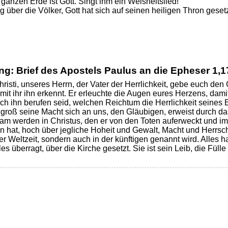
ganzen Erde ist Gott. Singt ihm ein Weisheitslied!
 über die Völker, Gott hat sich auf seinen heiligen Thron gesetz
ng: Brief des Apostels Paulus an die Epheser
1,1
risti, unseres Herrn, der Vater der Herrlichkeit, gebe euch den
it ihr ihn erkennt. Er erleuchte die Augen eures Herzens, damit
rch ihn berufen seid, welchen Reichtum die Herrlichkeit seines
groß seine Macht sich an uns, den Gläubigen, erweist durch das
ksam werden in Christus, den er von den Toten auferweckt und i
 hat, hoch über jegliche Hoheit und Gewalt, Macht und Herrsc
ser Weltzeit, sondern auch in der künftigen genannt wird. Alles 
les überragt, über die Kirche gesetzt. Sie ist sein Leib, die Fülle