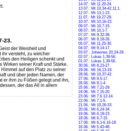
14.07.: Mt 11,20-24.
t.
13.07.: Mt 10,34-42.11,1.
12.07.: Mt 13,1-23.
11.07.: Mt 19,27-29.
10.07.: Mt 10,16-23.
09.07.: Mt 10,7-15.
08.07.: Mt 10,1-7.
07.07.: Mt 9,32-38.
06.07.: Mt 9,18-26.
7-23.
05.07.: Mt 11,25-30.
04.07.: Mt 9,14-17.
 Geist der Weisheit und
03.07.: Johannes 20,24-29.
 ihr versteht, zu welcher
02.07.: Lukas 1,39-56.
 Erbes den Heiligen schenkt und
01.07.: Lukas 1,39-56.
 Wirken seiner Kraft und Stärke.
30.06.: Mt 8,23-27.
m Himmel auf den Platz zu seiner
29.06.: Mt 16,13-19.
28.06.: Mt 10,37-42.
haft und über jeden Namen, der
27.06.: Mt 8,5-17.
hat er ihm zu Füßen gelegt und ihn,
26.06.: Mt 8,1-4.
 dessen, der das All in allem
25.06.: Mt 7,21-29.
24.06.: Mt 7,15-20.
23.06.: Mt 7,6.12-14.
22.06.: Mt 7,1-5.
21.06.: Mt 10,26-33.
20.06.: Mt 6,24-34.
19.06.: Mt 6,19-23.
18.06.: Mt 6,7-15.
17.06.: Mt 6,1-6.16-18.
16.06.: Mt 5,43-48.