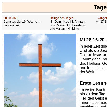
Tage
08.08.2026
Heilige des Tages:
Evangel
Samstag der 18. Woche im
Hl. Dominikus Hl. Altmann
Mt 17,1
Jahreskreis
von Passau Hl. Eusebius
von Mailand Hl. Mary
MacKillop Hl. Cyriakus Hl.
Hildiger Vierzehn heilige
Mt 28,16-20.
Nothelfer Hl. Famian Hl.
Rathard
In jener Zeit gi
Und als sie Jesu
Da trat Jesus au
Darum geht und 
des Heiligen Ge
und lehrt sie, a
der Welt.
Erste Lesun
Im ersten Buch, 
bis zu dem Tag,
Heiligen Geist 
Ihnen hat er nac
erschienen und 