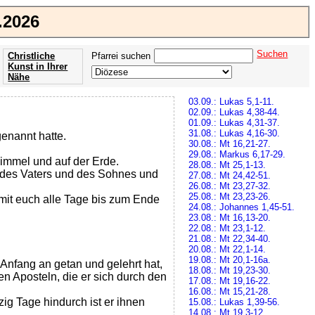
.2026
Suchen
Christliche
Pfarrei suchen
Kunst in Ihrer
Nähe
Offenbarung
03.09.: Lukas 5,1-11.
der Apokalypse
02.09.: Lukas 4,38-44.
des Johannes
01.09.: Lukas 4,31-37.
31.08.: Lukas 4,16-30.
genannt hatte.
30.08.: Mt 16,21-27.
29.08.: Markus 6,17-29.
Himmel und auf der Erde.
28.08.: Mt 25,1-13.
 des Vaters und des Sohnes und
27.08.: Mt 24,42-51.
26.08.: Mt 23,27-32.
25.08.: Mt 23,23-26.
 mit euch alle Tage bis zum Ende
24.08.: Johannes 1,45-51.
23.08.: Mt 16,13-20.
22.08.: Mt 23,1-12.
21.08.: Mt 22,34-40.
20.08.: Mt 22,1-14.
19.08.: Mt 20,1-16a.
 Anfang an getan und gelehrt hat,
18.08.: Mt 19,23-30.
 Aposteln, die er sich durch den
17.08.: Mt 19,16-22.
16.08.: Mt 15,21-28.
zig Tage hindurch ist er ihnen
15.08.: Lukas 1,39-56.
14.08.: Mt 19,3-12.