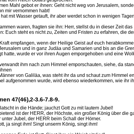
n Mahl gebot er ihnen: Geht nicht weg von Jerusalem, sonder
 von mir vernommen habt!
at mit Wasser getauft, ihr aber werdet schon in wenigen Tagen 
ammen waren, fragten sie ihn: Herr, stellst du in dieser Zeit das
n: Euch steht es nicht zu, Zeiten und Fristen zu erfahren, die de
 Kraft empfangen, wenn der Heilige Geist auf euch herabkommen
Jerusalem und in ganz Judäa und Samarien und bis an die Gre
gt hatte, wurde er vor ihren Augen emporgehoben und eine Wol
verwandt ihm nach zum Himmel emporschauten, siehe, da stan
ihnen
 Männer von Galiläa, was steht ihr da und schaut zum Himmel e
mmel aufgenommen wurde, wird ebenso wiederkommen, wie ihr 
lmen
47(46),2-3.6-7.8-9.
 klatscht in die Hände; jauchzt Gott zu mit lautem Jubel!
ietend ist der HERR, der Höchste, ein großer König über die g
r unter Jubel, der HERR beim Schall der Hörner.
t, ja singt ihm! Singt unserm König, singt ihm!