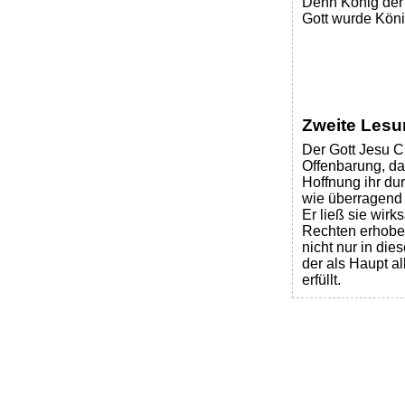
Denn König der 
Gott wurde König
Zweite Lesu
Der Gott Jesu Ch
Offenbarung, dam
Hoffnung ihr du
wie überragend 
Er ließ sie wir
Rechten erhoben
nicht nur in die
der als Haupt al
erfüllt.