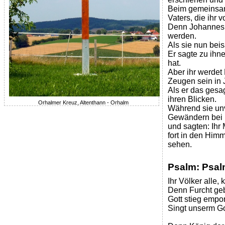
Beim gemeinsame
Vaters, die ihr
Denn Johannes h
werden.
Als sie nun beis
Er sagte zu ihne
hat.
Aber ihr werdet
Zeugen sein in 
Als er das gesa
ihren Blicken.
Orhalmer Kreuz, Altenthann - Orhalm
Während sie un
Gewändern bei 
und sagten: Ihr
fort in den Hi
sehen.
Psalm: Psa
Ihr Völker alle,
Denn Furcht geb
Gott stieg empo
Singt unserm Got