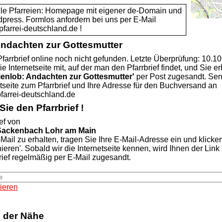
alle Pfarreien: Homepage mit eigener de-Domain und
dpress. Formlos anfordern bei uns per E-Mail
rei-deutschland.de !
Andachten zur Gottesmutter
farrbrief online noch nicht gefunden. Letzte Überprüfung: 10.1
ie Internetseite mit, auf der man den Pfarrbrief findet, und Sie er
ienlob: Andachten zur Gottesmutter'
per Post zugesandt. Se
etseite zum Pfarrbrief und Ihre Adresse für den Buchversand an
rei-deutschland.de
ie den Pfarrbrief !
ef von
 Sackenbach Lohr am Main
Mail zu erhalten, tragen Sie Ihre E-Mail-Adresse ein und klicke
nieren'. Sobald wir die Internetseite kennen, wird Ihnen der Lin
rief regelmäßig per E-Mail zugesandt.
ieren
n der Nähe