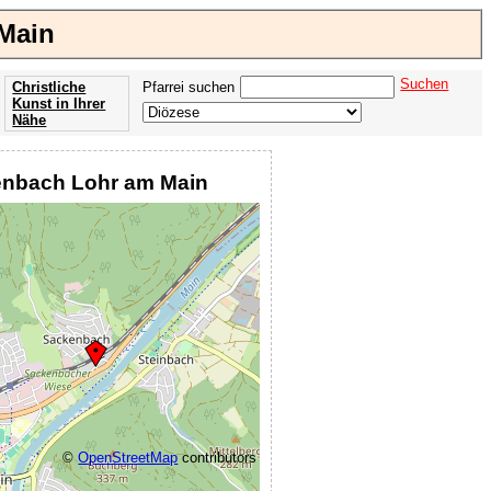
 Main
Suchen
Christliche
Pfarrei suchen
Kunst in Ihrer
Nähe
Offenbarung
der Apokalypse
ckenbach Lohr am Main
des Johannes
©
OpenStreetMap
contributors