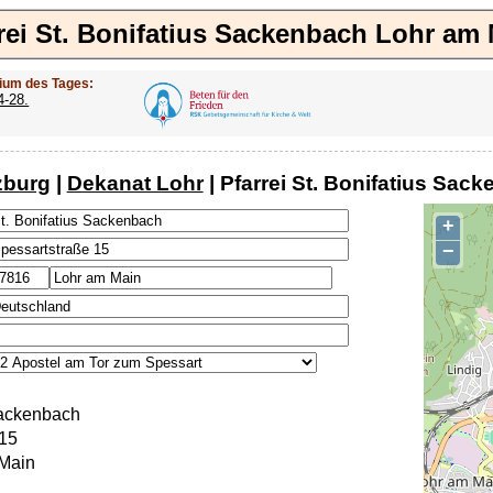
rei St. Bonifatius Sackenbach Lohr am
ium des Tages:
4-28.
zburg
|
Dekanat Lohr
| Pfarrei St. Bonifatius Sa
+
−
Sackenbach
 15
Main