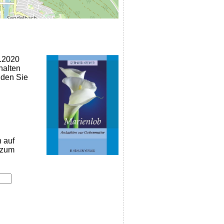
0.2020
halten
nden Sie
n auf
k zum