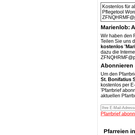
Kostenlos für 
Pflegetool Wor
ZFNQHRMF@pfar
Marienlob: 
Wir haben den P
Teilen Sie uns d
kostenlos 'Mar
dazu die Intern
ZFNQHRMF@pfar
Abonnieren S
Um den Pfarrbri
St. Bonifatius
kostenlos per E-
'Pfarrbrief abon
aktuellen Pfarrb
Pfarrbrief abonn
Pfarreien i