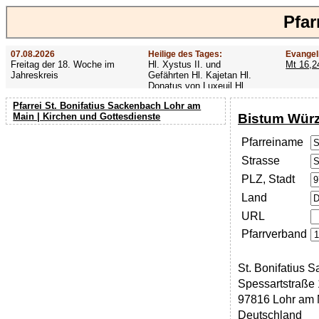
Pfar
07.08.2026
Heilige des Tages:
Evangel
Freitag der 18. Woche im
Hl. Xystus II. und
Mt 16,2
Jahreskreis
Gefährten Hl. Kajetan Hl.
Donatus von Luxeuil Hl.
Afra
Pfarrei St. Bonifatius Sackenbach Lohr am
Bistum Wür
Main | Kirchen und Gottesdienste
Pfarreiname
Strasse
PLZ, Stadt
Land
URL
Pfarrverband
St. Bonifatius 
Spessartstraße
97816 Lohr am 
Deutschland