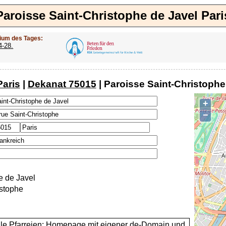
Paroisse Saint-Christophe de Javel Pari
ium des Tages:
4-28.
Paris
|
Dekanat 75015
| Paroisse Saint-Christophe
+
−
e de Javel
istophe
alle Pfarreien: Homepage mit eigener de-Domain und