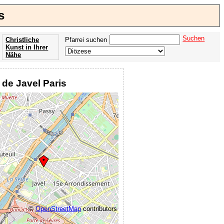
s
Suchen
Christliche
Pfarrei suchen
Kunst in Ihrer
Nähe
Offenbarung
der Apokalypse
 de Javel Paris
des Johannes
©
OpenStreetMap
contributors