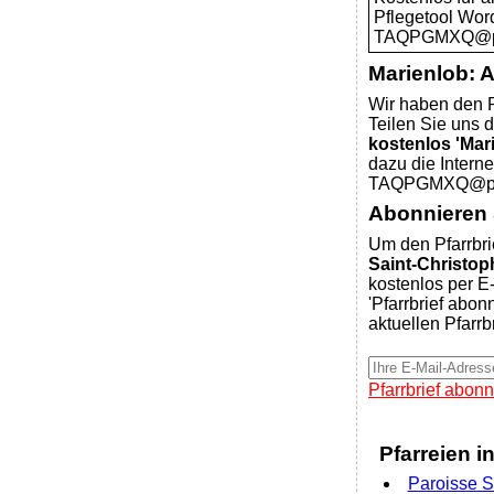
Pflegetool Wor
TAQPGMXQ@pfar
Marienlob: 
Wir haben den P
Teilen Sie uns d
kostenlos 'Mar
dazu die Intern
TAQPGMXQ@pfar
Abonnieren S
Um den Pfarrbri
Saint-Christop
kostenlos per E-
'Pfarrbrief abon
aktuellen Pfarrb
Pfarrbrief abonn
Pfarreien i
Paroisse S