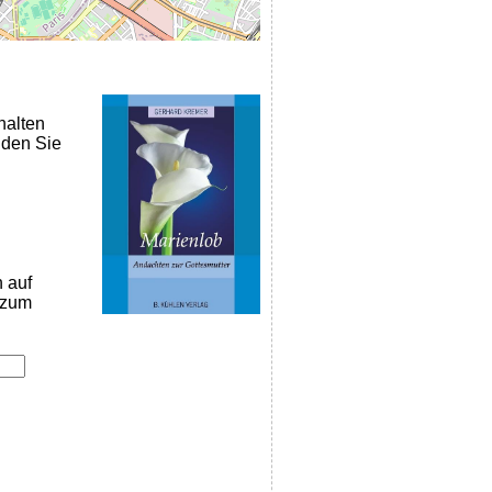
halten
nden Sie
n auf
k zum