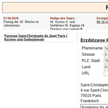
07.08.2026
Heilige des Tages:
Evangel
Freitag der 18. Woche im
Hl. Xystus II. und
Mt 16,2
Jahreskreis
Gefährten Hl. Kajetan Hl.
Donatus von Luxeuil Hl.
Afra
Paroisse Saint-Christophe de Javel Paris |
Erzdiözese 
Kirchen und Gottesdienste
Pfarreiname
Strasse
PLZ, Stadt
Land
URL
Saint-Christoph
4 rue Saint-Chr
75015 Paris
Frankreich
Kostenlos für 