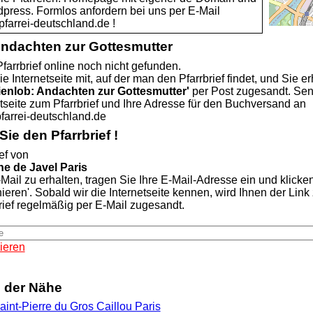
dpress. Formlos anfordern bei uns per E-Mail
rei-deutschland.de !
Andachten zur Gottesmutter
farrbrief online noch nicht gefunden.
ie Internetseite mit, auf der man den Pfarrbrief findet, und Sie er
ienlob: Andachten zur Gottesmutter'
per Post zugesandt. Se
etseite zum Pfarrbrief und Ihre Adresse für den Buchversand an
rei-deutschland.de
ie den Pfarrbrief !
ef von
he de Javel Paris
Mail zu erhalten, tragen Sie Ihre E-Mail-Adresse ein und klicke
nieren'. Sobald wir die Internetseite kennen, wird Ihnen der Lin
rief regelmäßig per E-Mail zugesandt.
ieren
n der Nähe
aint-Pierre du Gros Caillou Paris