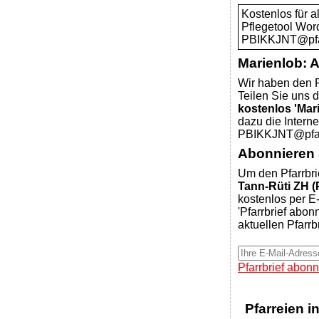
Kostenlos für 
Pflegetool Wor
PBIKKJNT@pfar
Marienlob: 
Wir haben den P
Teilen Sie uns d
kostenlos 'Mar
dazu die Intern
PBIKKJNT@pfarr
Abonnieren S
Um den Pfarrbri
Tann-Rüti ZH (P
kostenlos per E-
'Pfarrbrief abon
aktuellen Pfarrb
Pfarrbrief abonn
Pfarreien i