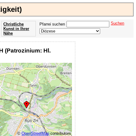
igkeit)
Suchen
Christliche
Pfarrei suchen
Kunst in Ihrer
Nähe
Offenbarung
der Apokalypse
H (Patrozinium: Hl.
des Johannes
©
OpenStreetMap
contributors