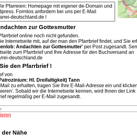
alle Pfarreien: Homepage mit eigener de-Domain und
dpress. Formlos anfordern bei uns per E-Mail
rei-deutschland.de !
Andachten zur Gottesmutter
farrbrief online noch nicht gefunden.
ie Internetseite mit, auf der man den Pfarrbrief findet, und Sie er
ienlob: Andachten zur Gottesmutter'
per Post zugesandt. Se
etseite zum Pfarrbrief und Ihre Adresse für den Buchversand an
ei-deutschland.de
ie den Pfarrbrief !
ef von
atrozinium: Hl. Dreifaltigkeit) Tann
Mail zu erhalten, tragen Sie Ihre E-Mail-Adresse ein und klicke
nieren'. Sobald wir die Internetseite kennen, wird Ihnen der Lin
rief regelmäßig per E-Mail zugesandt.
ieren
n der Nähe