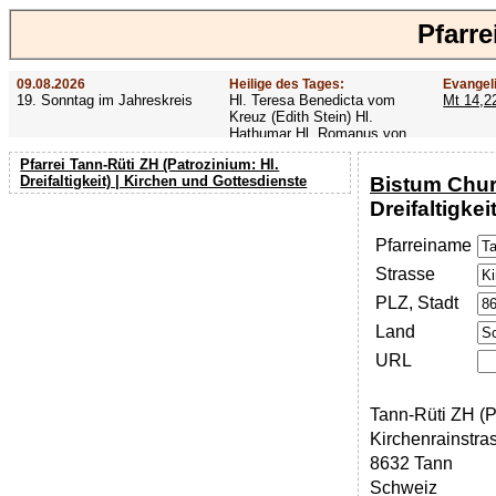
Pfarre
09.08.2026
Heilige des Tages:
Evangel
19. Sonntag im Jahreskreis
Hl. Teresa Benedicta vom
Mt 14,2
Kreuz (Edith Stein) Hl.
Hathumar Hl. Romanus von
Rom Hl. Altmann
Pfarrei Tann-Rüti ZH (Patrozinium: Hl.
Bistum Chu
Dreifaltigkeit) | Kirchen und Gottesdienste
Dreifaltigkeit
Pfarreiname
Strasse
PLZ, Stadt
Land
URL
Tann-Rüti ZH (Pa
Kirchenrainstra
8632 Tann
Schweiz