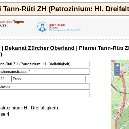
i Tann-Rüti ZH (Patrozinium: Hl. Dreifalt
ium des Tages:
2-33.
r
|
Dekanat Zürcher Oberland
| Pfarrei Tann-Rüti Z
)
+
−
trozinium: Hl. Dreifaltigkeit)
sse 4