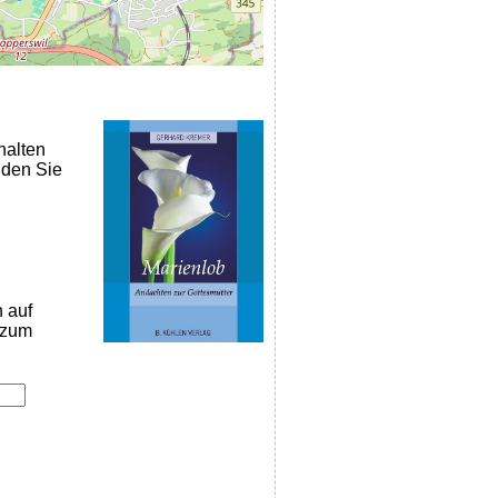
halten
nden Sie
n auf
k zum