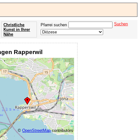
l
Suchen
Christliche
Pfarrei suchen
Kunst in Ihrer
Nähe
Offenbarung
der Apokalypse
ingen Rapperwil
des Johannes
©
OpenStreetMap
contributors