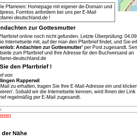
alle Pfarreien: Homepage mit eigener de-Domain und
dpress. Formlos anfordern bei uns per E-Mail
rei-deutschland.de !
Andachten zur Gottesmutter
farrbrief online noch nicht gefunden. Letzte Überprüfung: 04.0
ie Internetseite mit, auf der man den Pfarrbrief findet, und Sie er
ienlob: Andachten zur Gottesmutter'
per Post zugesandt. Se
etseite zum Pfarrbrief und Ihre Adresse für den Buchversand an
rei-deutschland.de
ie den Pfarrbrief !
ef von
llingen Rapperwil
Mail zu erhalten, tragen Sie Ihre E-Mail-Adresse ein und klicke
nieren'. Sobald wir die Internetseite kennen, wird Ihnen der Lin
rief regelmäßig per E-Mail zugesandt.
ieren
n der Nähe