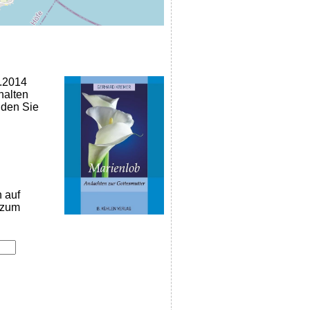
9.2014
halten
nden Sie
n auf
k zum