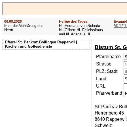
06.08.2026
Heilige des Tages:
Evangel
Fest der Verklärung des
Hl. Hermann von Scheda
Mt 17,1
Herrn
Hl. Gilbert Hl. Felicissimus
und hl. Agapitus Hl.
Gezelinus (Gozelin)
Pfarrei St. Pankraz Bollingen Rapperwil |
Bistum St. G
Kirchen und Gottesdienste
Pfarreiname
Strasse
PLZ, Stadt
Land
URL
Pfarrverband
St. Pankraz Bol
Herrenberg 45
8640 Rapperwil
Schweiz