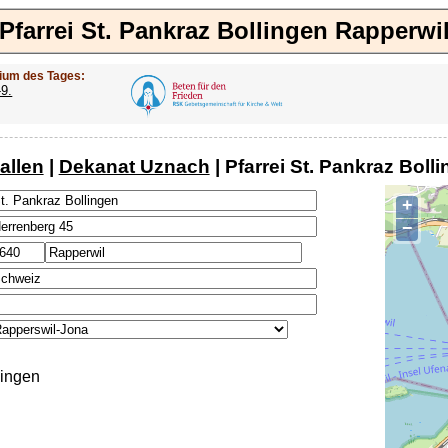
Pfarrei St. Pankraz Bollingen Rapperwi
ium des Tages:
-9.
allen
|
Dekanat Uznach
| Pfarrei St. Pankraz Boll
+
−
lingen