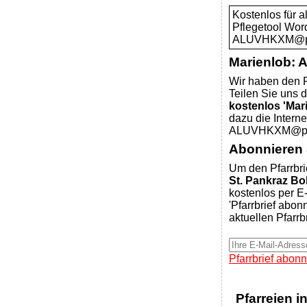
Kostenlos für 
Pflegetool Wor
ALUVHKXM@pfar
Marienlob: 
Wir haben den P
Teilen Sie uns d
kostenlos 'Mar
dazu die Intern
ALUVHKXM@pfar
Abonnieren S
Um den Pfarrbri
St. Pankraz Bo
kostenlos per E-
'Pfarrbrief abon
aktuellen Pfarrb
Pfarrbrief abonn
Pfarreien i