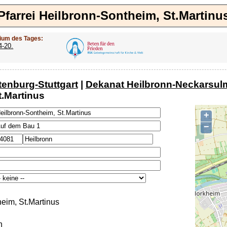
Pfarrei Heilbronn-Sontheim, St.Martinu
ium des Tages:
4-20.
tenburg-Stuttgart
|
Dekanat Heilbronn-Neckarsul
t.Martinus
+
−
eim, St.Martinus
n