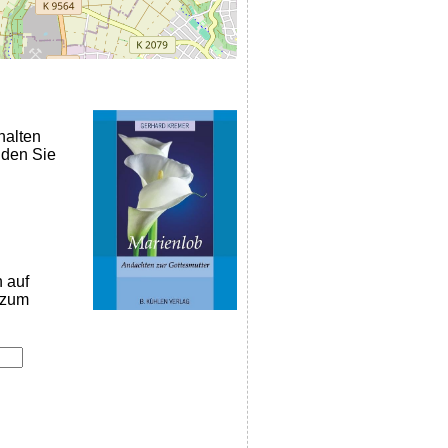
halten
nden Sie
n auf
k zum