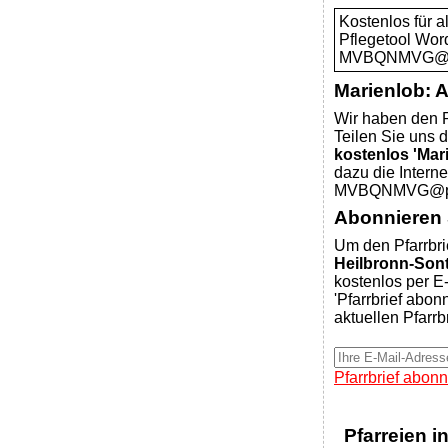
Kostenlos für 
Pflegetool Wor
MVBQNMVG@pfa
Marienlob: 
Wir haben den P
Teilen Sie uns d
kostenlos 'Mar
dazu die Intern
MVBQNMVG@pfar
Abonnieren S
Um den Pfarrbri
Heilbronn-Sont
kostenlos per E-
'Pfarrbrief abon
aktuellen Pfarrb
Pfarrbrief abonn
Pfarreien i