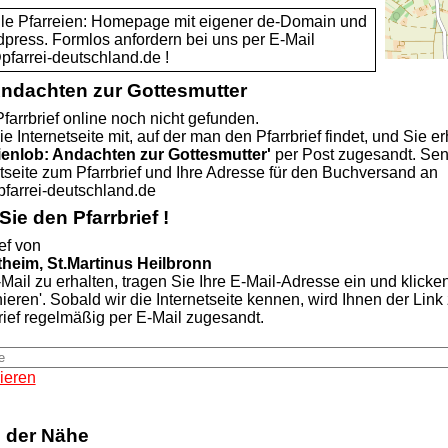
alle Pfarreien: Homepage mit eigener de-Domain und
dpress. Formlos anfordern bei uns per E-Mail
rrei-deutschland.de !
Andachten zur Gottesmutter
farrbrief online noch nicht gefunden.
ie Internetseite mit, auf der man den Pfarrbrief findet, und Sie er
ienlob: Andachten zur Gottesmutter'
per Post zugesandt. Se
etseite zum Pfarrbrief und Ihre Adresse für den Buchversand an
rei-deutschland.de
ie den Pfarrbrief !
ef von
heim, St.Martinus Heilbronn
Mail zu erhalten, tragen Sie Ihre E-Mail-Adresse ein und klicke
nieren'. Sobald wir die Internetseite kennen, wird Ihnen der Lin
rief regelmäßig per E-Mail zugesandt.
ieren
n der Nähe