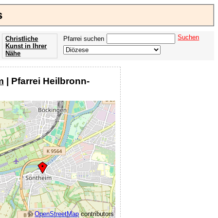
s
Suchen
Christliche
Pfarrei suchen
Kunst in Ihrer
Nähe
Offenbarung
der Apokalypse
m
| Pfarrei Heilbronn-
des Johannes
©
OpenStreetMap
contributors