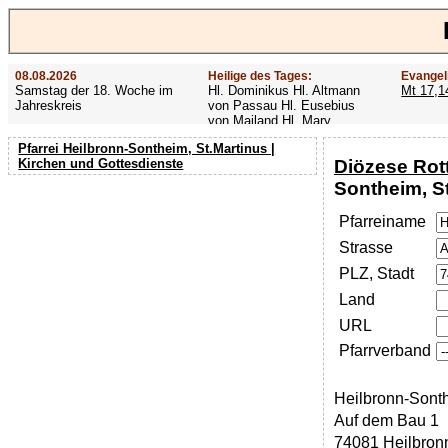
08.08.2026
Heilige des Tages:
Evangel
Samstag der 18. Woche im
Hl. Dominikus Hl. Altmann
Mt 17,1
Jahreskreis
von Passau Hl. Eusebius
von Mailand Hl. Mary
MacKillop Hl. Cyriakus Hl.
Pfarrei Heilbronn-Sontheim, St.Martinus |
Hildiger Vierzehn heilige
Diözese Rot
Kirchen und Gottesdienste
Nothelfer Hl. Famian Hl.
Rathard
Sontheim, S
Pfarreiname
Strasse
PLZ, Stadt
Land
URL
Pfarrverband
Heilbronn-Sonth
Auf dem Bau 1
74081 Heilbron