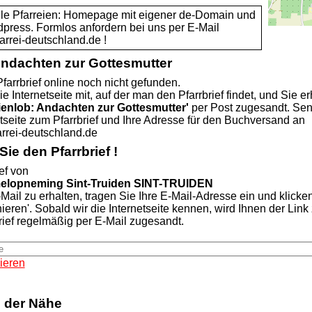
alle Pfarreien: Homepage mit eigener de-Domain und
dpress. Formlos anfordern bei uns per E-Mail
rei-deutschland.de !
Andachten zur Gottesmutter
farrbrief online noch nicht gefunden.
ie Internetseite mit, auf der man den Pfarrbrief findet, und Sie er
ienlob: Andachten zur Gottesmutter'
per Post zugesandt. Se
etseite zum Pfarrbrief und Ihre Adresse für den Buchversand an
rei-deutschland.de
ie den Pfarrbrief !
ef von
melopneming Sint-Truiden SINT-TRUIDEN
Mail zu erhalten, tragen Sie Ihre E-Mail-Adresse ein und klicke
nieren'. Sobald wir die Internetseite kennen, wird Ihnen der Lin
rief regelmäßig per E-Mail zugesandt.
ieren
n der Nähe