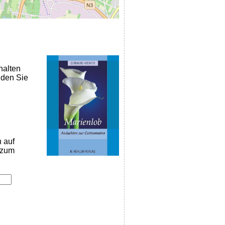
halten
nden Sie
n auf
k zum