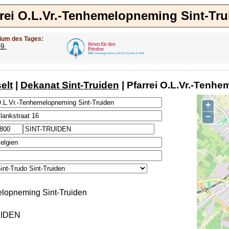
rrei O.L.Vr.-Tenhemelopneming Sint-Tru
ium des Tages:
-9.
elt
|
Dekanat Sint-Truiden
| Pfarrei O.L.Vr.-Tenh
+
−
elopneming Sint-Truiden
UIDEN