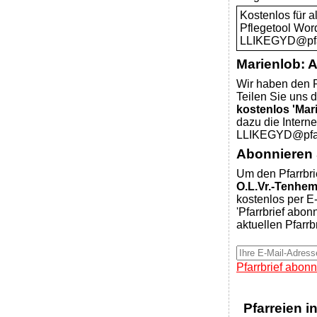
Kostenlos für 
Pflegetool Wor
LLIKEGYD@pfar
Marienlob: 
Wir haben den P
Teilen Sie uns d
kostenlos 'Mar
dazu die Intern
LLIKEGYD@pfar
Abonnieren S
Um den Pfarrbri
O.L.Vr.-Tenhe
kostenlos per E-
'Pfarrbrief abon
aktuellen Pfarrb
Pfarrbrief abonn
Pfarreien i