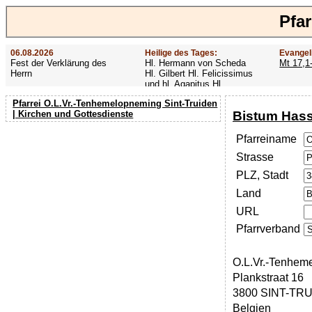
Pfa
06.08.2026
Heilige des Tages:
Evangel
Fest der Verklärung des
Hl. Hermann von Scheda
Mt 17,1
Herrn
Hl. Gilbert Hl. Felicissimus
und hl. Agapitus Hl.
Gezelinus (Gozelin)
Pfarrei O.L.Vr.-Tenhemelopneming Sint-Truiden
Bistum Hass
| Kirchen und Gottesdienste
Pfarreiname
Strasse
PLZ, Stadt
Land
URL
Pfarrverband
O.L.Vr.-Tenhem
Plankstraat 16
3800 SINT-TR
Belgien