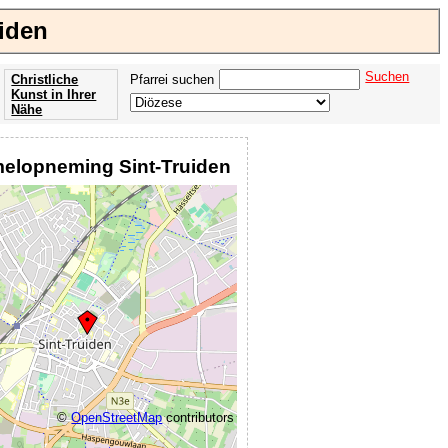
iden
Suchen
Christliche
Pfarrei suchen
Kunst in Ihrer
Nähe
Offenbarung
der Apokalypse
emelopneming Sint-Truiden
des Johannes
©
OpenStreetMap
contributors