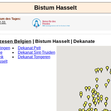
Bistum Hasselt
ium des Tages:
2-33.
zesen Belgien
| Bistum Hasselt | Dekanate
ringen
Dekanat Pelt
ee
Dekanat Sint-Truiden
nk
Dekanat Tongeren
selt