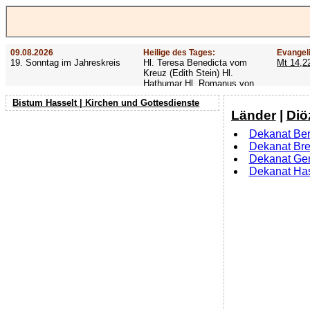
09.08.2026
Heilige des Tages:
Evangel
19. Sonntag im Jahreskreis
Hl. Teresa Benedicta vom
Mt 14,2
Kreuz (Edith Stein) Hl.
Hathumar Hl. Romanus von
Rom Hl. Altmann
Bistum Hasselt | Kirchen und Gottesdienste
Länder
|
Diö
Dekanat Be
Dekanat Br
Dekanat Ge
Dekanat Has