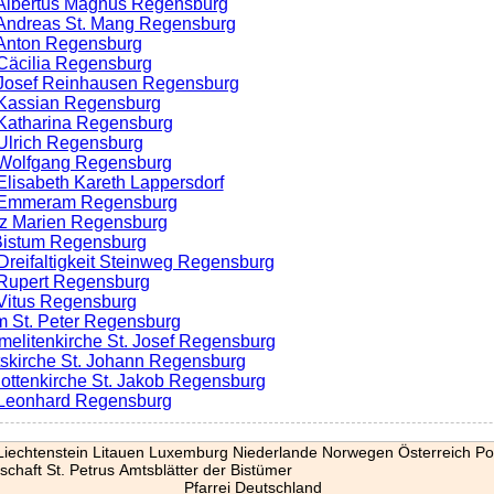
. Albertus Magnus Regensburg
. Andreas St. Mang Regensburg
. Anton Regensburg
. Cäcilia Regensburg
. Josef Reinhausen Regensburg
. Kassian Regensburg
. Katharina Regensburg
. Ulrich Regensburg
. Wolfgang Regensburg
 Elisabeth Kareth Lappersdorf
t. Emmeram Regensburg
rz Marien Regensburg
Bistum Regensburg
 Dreifaltigkeit Steinweg Regensburg
. Rupert Regensburg
. Vitus Regensburg
m St. Peter Regensburg
rmelitenkirche St. Josef Regensburg
iftskirche St. Johann Regensburg
hottenkirche St. Jakob Regensburg
. Leonhard Regensburg
Liechtenstein
Litauen
Luxemburg
Niederlande
Norwegen
Österreich
Po
schaft St. Petrus
Amtsblätter der Bistümer
Pfarrei Deutschland