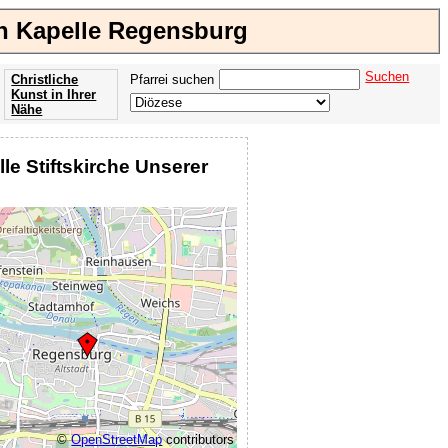
ten Kapelle Regensburg
Suchen
Christliche
Pfarrei suchen
Kunst in Ihrer
Nähe
Offenbarung
der Apokalypse
lle Stiftskirche Unserer
des Johannes
©
OpenStreetMap
contributors