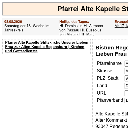
Pfarrei Alte Kapelle 
08.08.2026
Heilige des Tages:
Evangel
Samstag der 18. Woche im
Hl. Dominikus Hl. Altmann
Mt 17,1
Jahreskreis
von Passau Hl. Eusebius
von Mailand Hl. Mary
MacKillop Hl. Cyriakus Hl.
Pfarrei Alte Kapelle Stiftskirche Unserer Lieben
Hildiger Vierzehn heilige
Bistum Reg
Frau zur Alten Kapelle Regensburg | Kirchen
Nothelfer Hl. Famian Hl.
und Gottesdienste
Rathard
Lieben Frau
Pfarreiname
Strasse
PLZ, Stadt
Land
URL
Pfarrverband
Alte Kapelle Sti
Alter Kornmarkt
93047 Regensb