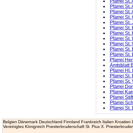
Pfarrei St
Pfarrei St
Pfarrei St
Pfarrei St
Pfarrei St
Pfarrei St
Pfarrei St
Pfarrei St
Pfarrei St
Pfarrei St.
Pfarrei S
Pfarrei He
Amtsblatt 
Pfarrei Hl.
Pfarrei St
Pfarrei St
Pfarrei Do
Pfarrei Ka
Pfarrei St
Pfarrei Sc
Pfarrei St
Belgien
Dänemark
Deutschland
Finnland
Frankreich
Italien
Kroatien
Vereinigtes Königreich
Priesterbruderschaft St. Pius X.
Priesterbruder