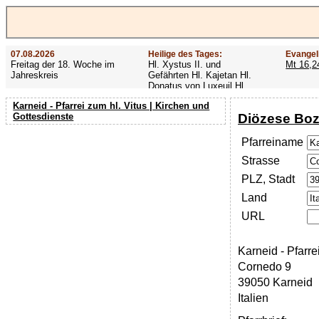
07.08.2026
Heilige des Tages:
Evangel
Freitag der 18. Woche im
Hl. Xystus II. und
Mt 16,2
Jahreskreis
Gefährten Hl. Kajetan Hl.
Donatus von Luxeuil Hl.
Afra
Karneid - Pfarrei zum hl. Vitus | Kirchen und
Diözese Boz
Gottesdienste
Pfarreiname
Strasse
PLZ, Stadt
Land
URL
Karneid - Pfarre
Cornedo 9
39050 Karneid
Italien