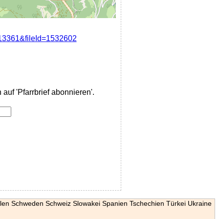
613361&fileId=1532602
auf 'Pfarrbrief abonnieren'.
len
Schweden
Schweiz
Slowakei
Spanien
Tschechien
Türkei
Ukraine