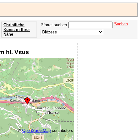
Suchen
Christliche
Pfarrei suchen
Kunst in Ihrer
Nähe
Offenbarung
der Apokalypse
m hl. Vitus
des Johannes
©
OpenStreetMap
contributors