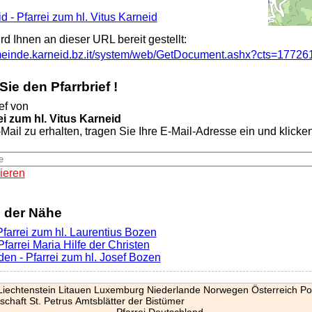
id - Pfarrei zum hl. Vitus Karneid
ird Ihnen an dieser URL bereit gestellt:
meinde.karneid.bz.it/system/web/GetDocument.ashx?cts=1772
ie den Pfarrbrief !
ef von
ei zum hl. Vitus Karneid
Mail zu erhalten, tragen Sie Ihre E-Mail-Adresse ein und klicken 
ieren
n der Nähe
Pfarrei zum hl. Laurentius Bozen
farrei Maria Hilfe der Christen
en - Pfarrei zum hl. Josef Bozen
Liechtenstein
Litauen
Luxemburg
Niederlande
Norwegen
Österreich
Po
schaft St. Petrus
Amtsblätter der Bistümer
Pfarrei Deutschland