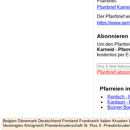
Pfarrbrief:
Pfarrbrief Karne
Der Pfarrbrief w
https://www.ge
Abonnieren S
Um den Pfarrbri
Karneid - Pfarr
kostenlos per E-
Pfarrbrief abonn
Pfarreien i
Rentsch - 
Kardaun - P
Bozner Bod
Belgien
Dänemark
Deutschland
Finnland
Frankreich
Italien
Kroatien
Vereinigtes Königreich
Priesterbruderschaft St. Pius X.
Priesterbruder