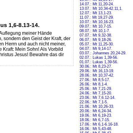
14.07.: Mt 11,20-24.
13.07.: Mt 10,34-42.11,1.
12.07.: Mt 13,1-23.
11.07.: Mt 19,27-29.
10.07.: Mt 10,16-23.
eus
1,6-8.13-14.
09.07.: Mt 10,7-15.
08.07.: Mt 10,1-7.
ie Auflegung meiner Hände
07.07.: Mt 9,32-38.
, sondern den Geist der Kraft, der
06.07.: Mt 9,18-26.
n Herrn und auch nicht meiner,
05.07.: Mt 11,25-30.
04.07.: Mt 9,14-17.
 Kraft: Mein Sohn! Als Vorbild
03.07.: Johannes 20,24-29.
hristus Jesus! Bewahre das dir
02.07.: Lukas 1,39-56.
01.07.: Lukas 1,39-56.
30.06.: Mt 8,23-27.
29.06.: Mt 16,13-19.
28.06.: Mt 10,37-42.
27.06.: Mt 8,5-17.
26.06.: Mt 8,1-4.
25.06.: Mt 7,21-29.
24.06.: Mt 7,15-20.
23.06.: Mt 7,6.12-14.
22.06.: Mt 7,1-5.
21.06.: Mt 10,26-33.
20.06.: Mt 6,24-34.
19.06.: Mt 6,19-23.
18.06.: Mt 6,7-15.
17.06.: Mt 6,1-6.16-18.
16.06.: Mt 5,43-48.