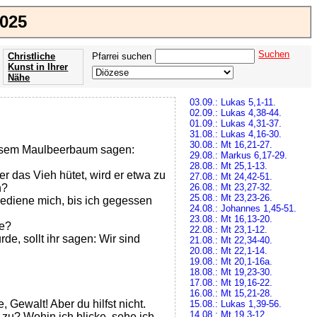
2025
Suchen
Christliche
Pfarrei suchen
Kunst in Ihrer
Nähe
Offenbarung
03.09.: Lukas 5,1-11.
der Apokalypse
02.09.: Lukas 4,38-44.
des Johannes
01.09.: Lukas 4,31-37.
31.08.: Lukas 4,16-30.
30.08.: Mt 16,21-27.
diesem Maulbeerbaum sagen:
29.08.: Markus 6,17-29.
28.08.: Mt 25,1-13.
er das Vieh hütet, wird er etwa zu
27.08.: Mt 24,42-51.
h?
26.08.: Mt 23,27-32.
25.08.: Mt 23,23-26.
bediene mich, bis ich gegessen
24.08.: Johannes 1,45-51.
23.08.: Mt 16,13-20.
de?
22.08.: Mt 23,1-12.
de, sollt ihr sagen: Wir sind
21.08.: Mt 22,34-40.
20.08.: Mt 22,1-14.
19.08.: Mt 20,1-16a.
18.08.: Mt 19,23-30.
17.08.: Mt 19,16-22.
16.08.: Mt 15,21-28.
, Gewalt! Aber du hilfst nicht.
15.08.: Lukas 1,39-56.
14.08.: Mt 19,3-12.
zu? Wohin ich blicke, sehe ich