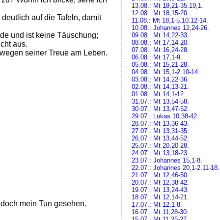
13.08.: Mt 18,21-35.19,1.
12.08.: Mt 18,15-20.
eutlich auf die Tafeln, damit
11.08.: Mt 18,1-5.10.12-14.
10.08.: Johannes 12,24-26.
Ende und ist keine Täuschung;
09.08.: Mt 14,22-33.
08.08.: Mt 17,14-20.
cht aus.
07.08.: Mt 16,24-28.
bt wegen seiner Treue am Leben.
06.08.: Mt 17,1-9.
05.08.: Mt 15,21-28.
04.08.: Mt 15,1-2.10-14.
03.08.: Mt 14,22-36.
02.08.: Mt 14,13-21.
01.08.: Mt 14,1-12.
31.07.: Mt 13,54-58.
30.07.: Mt 13,47-52.
29.07.: Lukas 10,38-42.
28.07.: Mt 13,36-43.
27.07.: Mt 13,31-35.
26.07.: Mt 13,44-52.
25.07.: Mt 20,20-28.
24.07.: Mt 13,18-23.
23.07.: Johannes 15,1-8.
22.07.: Johannes 20,1-2.11-18.
21.07.: Mt 12,46-50.
20.07.: Mt 12,38-42.
19.07.: Mt 13,24-43.
18.07.: Mt 12,14-21.
en doch mein Tun gesehen.
17.07.: Mt 12,1-8.
16.07.: Mt 11,28-30.
15.07.: Mt 11,25-27.