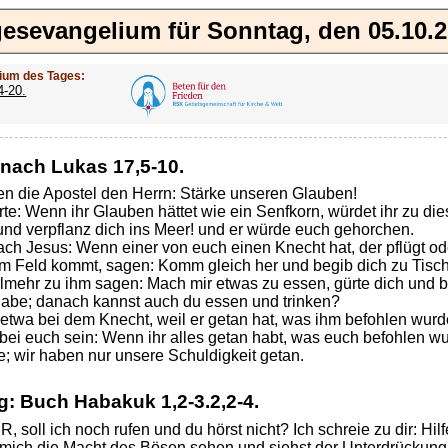
esevangelium für Sonntag, den 05.10.
ium des Tages:
4-20.
nach Lukas 17,5-10.
ten die Apostel den Herrn: Stärke unseren Glauben!
rte: Wenn ihr Glauben hättet wie ein Senfkorn, würdet ihr zu 
und verpflanz dich ins Meer! und er würde euch gehorchen.
rach Jesus: Wenn einer von euch einen Knecht hat, der pflügt od
m Feld kommt, sagen: Komm gleich her und begib dich zu Tisc
ielmehr zu ihm sagen: Mach mir etwas zu essen, gürte dich und 
abe; danach kannst auch du essen und trinken?
 etwa bei dem Knecht, weil er getan hat, was ihm befohlen wur
bei euch sein: Wenn ihr alles getan habt, was euch befohlen wur
; wir haben nur unsere Schuldigkeit getan.
ng: Buch Habakuk
1,2-3.2,2-4.
 soll ich noch rufen und du hörst nicht? Ich schreie zu dir: Hilfe
mich die Macht des Bösen sehen und siehst der Unterdrückung 