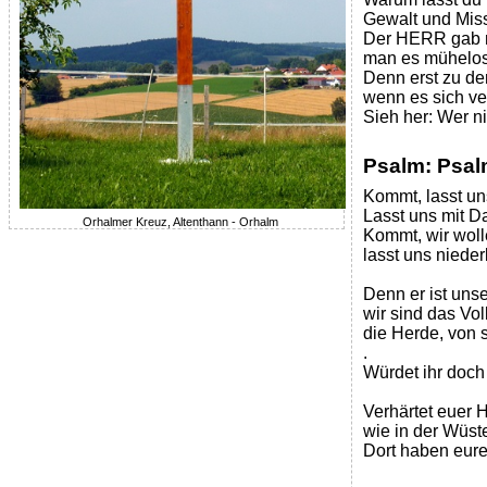
Gewalt und Miss
Der HERR gab mir
man es mühelos
Denn erst zu der
wenn es sich ve
Sieh her: Wer n
Psalm: Psa
Kommt, lasst u
Lasst uns mit D
Orhalmer Kreuz, Altenthann - Orhalm
Kommt, wir woll
lasst uns nied
Denn er ist unse
wir sind das Vo
die Herde, von 
.
Würdet ihr doch
Verhärtet euer H
wie in der Wüst
Dort haben eure