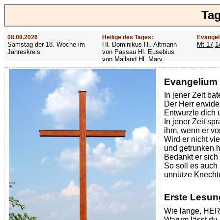
Tag
08.08.2026
Heilige des Tages:
Evangel
Samstag der 18. Woche im
Hl. Dominikus Hl. Altmann
Mt 17,1
Jahreskreis
von Passau Hl. Eusebius
von Mailand Hl. Mary
MacKillop Hl. Cyriakus Hl.
Hildiger Vierzehn heilige
Evangelium 
Nothelfer Hl. Famian Hl.
Rathard
In jener Zeit ba
Der Herr erwide
Entwurzle dich 
In jener Zeit sp
ihm, wenn er vo
Wird er nicht v
und getrunken h
Bedankt er sich
So soll es auch 
unnütze Knechte
Erste Lesu
Wie lange, HERR,
Warum lässt du 