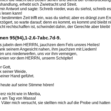
handlung, erhebt sich Zwietracht und Streit.
 Antwort und sagte: Schreib nieder, was du siehst, schreib es d
 lesen kann!
 bestimmten Zeit trifft ein, was du siehst; aber es drängt zum 
rzögert, so warte darauf; denn es kommt, es kommt und bleibt ni
icht rechtschaffen ist, schwindet dahin, der Gerechte aber blei
lmen
95(94),1-2.6-7abc.7d-9.
ns jubeln dem HERRN, jauchzen dem Fels unsres Heiles!
ank seinem Angesicht nahen, ihm jauchzen mit Liedern!
en uns niederwerfen, uns vor ihm verneigen,
erknien vor dem HERRN, unserm Schöpfer!
r Gott,
lk seiner Weide,
seiner Hand geführt.
 heute auf seine Stimme hören!
erz nicht wie in Meriba,
e am Tag von Massa!
 Väter mich versucht, sie stellten mich auf die Probe und hatt