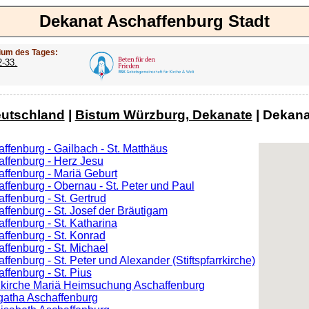
Dekanat Aschaffenburg Stadt
ium des Tages:
2-33.
utschland
|
Bistum Würzburg, Dekanate
| Dekana
affenburg - Gailbach - St. Matthäus
affenburg - Herz Jesu
affenburg - Mariä Geburt
affenburg - Obernau - St. Peter und Paul
affenburg - St. Gertrud
affenburg - St. Josef der Bräutigam
affenburg - St. Katharina
affenburg - St. Konrad
affenburg - St. Michael
affenburg - St. Peter und Alexander (Stiftspfarrkirche)
affenburg - St. Pius
dkirche Mariä Heimsuchung Aschaffenburg
Agatha Aschaffenburg