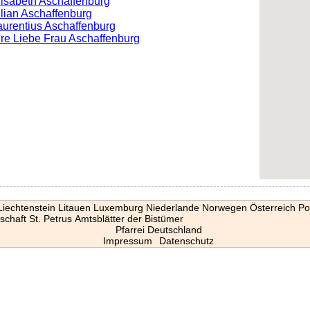
Elisabeth Aschaffenburg
Kilian Aschaffenburg
Laurentius Aschaffenburg
ere Liebe Frau Aschaffenburg
Liechtenstein
Litauen
Luxemburg
Niederlande
Norwegen
Österreich
Po
schaft St. Petrus
Amtsblätter der Bistümer
Pfarrei Deutschland
Impressum
Datenschutz