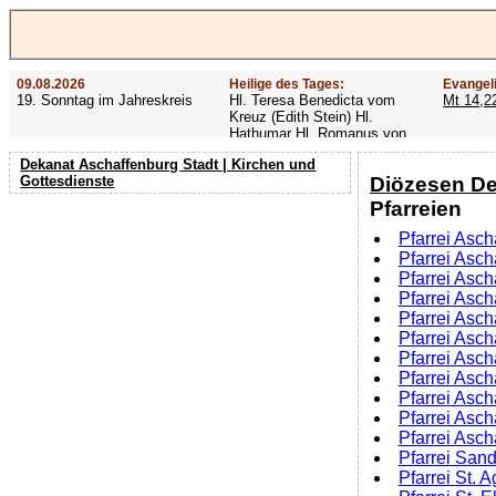
09.08.2026
Heilige des Tages:
Evangel
19. Sonntag im Jahreskreis
Hl. Teresa Benedicta vom
Mt 14,2
Kreuz (Edith Stein) Hl.
Hathumar Hl. Romanus von
Rom Hl. Altmann
Dekanat Aschaffenburg Stadt | Kirchen und
Diözesen De
Gottesdienste
Pfarreien
Pfarrei Asch
Pfarrei Asch
Pfarrei Asch
Pfarrei Asch
Pfarrei Asch
Pfarrei Asch
Pfarrei Asch
Pfarrei Asch
Pfarrei Asch
Pfarrei Asch
Pfarrei Asch
Pfarrei San
Pfarrei St. 