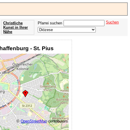
Suchen
Christliche
Pfarrei suchen
Kunst in Ihrer
Nähe
Offenbarung
der Apokalypse
haffenburg - St. Pius
des Johannes
©
OpenStreetMap
contributors