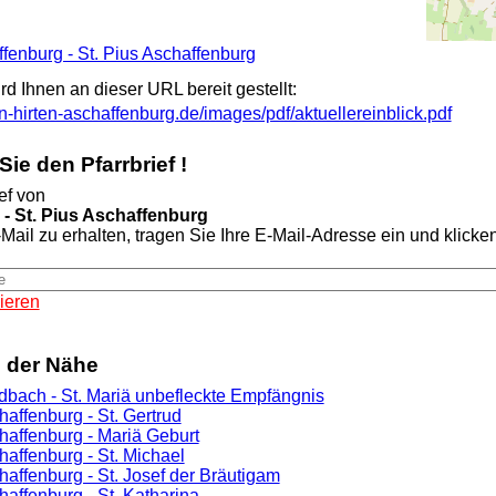
ffenburg - St. Pius Aschaffenburg
ird Ihnen an dieser URL bereit gestellt:
n-hirten-aschaffenburg.de/images/pdf/aktuellereinblick.pdf
ie den Pfarrbrief !
ef von
- St. Pius Aschaffenburg
Mail zu erhalten, tragen Sie Ihre E-Mail-Adresse ein und klicken 
ieren
n der Nähe
ldbach - St. Mariä unbefleckte Empfängnis
haffenburg - St. Gertrud
chaffenburg - Mariä Geburt
haffenburg - St. Michael
haffenburg - St. Josef der Bräutigam
haffenburg - St. Katharina