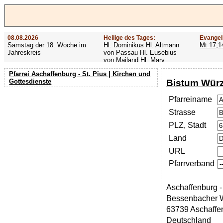
08.08.2026
Heilige des Tages:
Evangel
Samstag der 18. Woche im
Hl. Dominikus Hl. Altmann
Mt 17,1
Jahreskreis
von Passau Hl. Eusebius
von Mailand Hl. Mary
MacKillop Hl. Cyriakus Hl.
Pfarrei Aschaffenburg - St. Pius | Kirchen und
Hildiger Vierzehn heilige
Bistum Wür
Gottesdienste
Nothelfer Hl. Famian Hl.
Rathard
Pfarreiname
Strasse
PLZ, Stadt
Land
URL
Pfarrverband
Aschaffenburg - 
Bessenbacher 
63739 Aschaffe
Deutschland