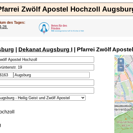
Pfarrei Zwölf Apostel Hochzoll Augsbur
ium des Tages:
4-28.
sburg
|
Dekanat Augsburg I
| Pfarrei Zwölf Apost
+
−
ochzoll
g