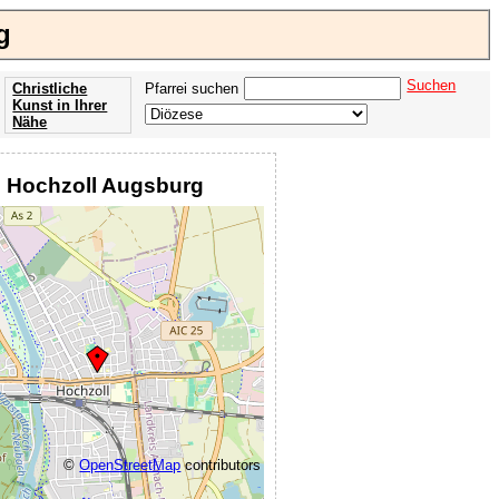
g
Suchen
Christliche
Pfarrei suchen
Kunst in Ihrer
Nähe
Offenbarung
der Apokalypse
el Hochzoll Augsburg
des Johannes
©
OpenStreetMap
contributors