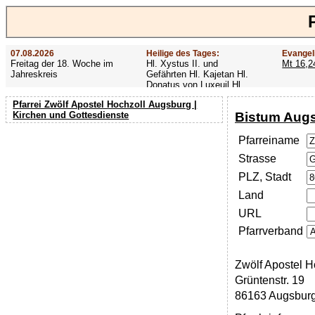
07.08.2026
Heilige des Tages:
Evangel
Freitag der 18. Woche im
Hl. Xystus II. und
Mt 16,2
Jahreskreis
Gefährten Hl. Kajetan Hl.
Donatus von Luxeuil Hl.
Afra
Pfarrei Zwölf Apostel Hochzoll Augsburg |
Bistum Aug
Kirchen und Gottesdienste
Pfarreiname
Strasse
PLZ, Stadt
Land
URL
Pfarrverband
Zwölf Apostel H
Grüntenstr. 19
86163 Augsbur