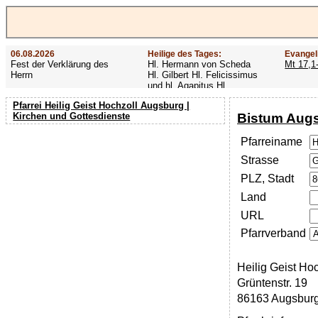
06.08.2026
Heilige des Tages:
Evangel
Fest der Verklärung des
Hl. Hermann von Scheda
Mt 17,1
Herrn
Hl. Gilbert Hl. Felicissimus
und hl. Agapitus Hl.
Gezelinus (Gozelin)
Pfarrei Heilig Geist Hochzoll Augsburg |
Bistum Aug
Kirchen und Gottesdienste
Pfarreiname
Strasse
PLZ, Stadt
Land
URL
Pfarrverband
Heilig Geist Hoc
Grüntenstr. 19
86163 Augsbur