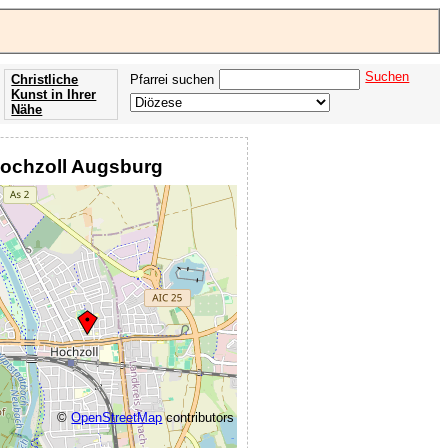
Suchen
Christliche
Pfarrei suchen
Kunst in Ihrer
Nähe
Offenbarung
der Apokalypse
 Hochzoll Augsburg
des Johannes
©
OpenStreetMap
contributors