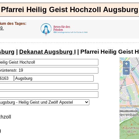
Pfarrei Heilig Geist Hochzoll Augsburg
ium des Tages:
-9.
sburg
|
Dekanat Augsburg I
| Pfarrei Heilig Geist
+
−
hzoll
g