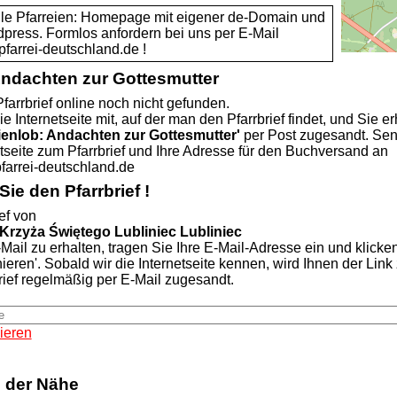
alle Pfarreien: Homepage mit eigener de-Domain und
dpress. Formlos anfordern bei uns per E-Mail
rei-deutschland.de !
Andachten zur Gottesmutter
farrbrief online noch nicht gefunden.
ie Internetseite mit, auf der man den Pfarrbrief findet, und Sie er
ienlob: Andachten zur Gottesmutter'
per Post zugesandt. Se
etseite zum Pfarrbrief und Ihre Adresse für den Buchversand an
rei-deutschland.de
ie den Pfarrbrief !
ef von
rzyża Świętego Lubliniec Lubliniec
Mail zu erhalten, tragen Sie Ihre E-Mail-Adresse ein und klicke
nieren'. Sobald wir die Internetseite kennen, wird Ihnen der Lin
rief regelmäßig per E-Mail zugesandt.
ieren
n der Nähe