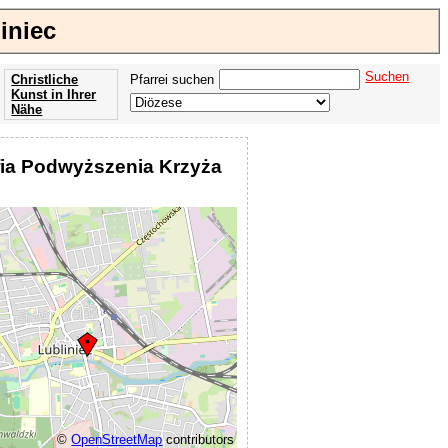
iniec
Suchen
Christliche
Pfarrei suchen
Kunst in Ihrer
Nähe
Offenbarung
der Apokalypse
fia Podwyższenia Krzyża
des Johannes
©
OpenStreetMap
contributors