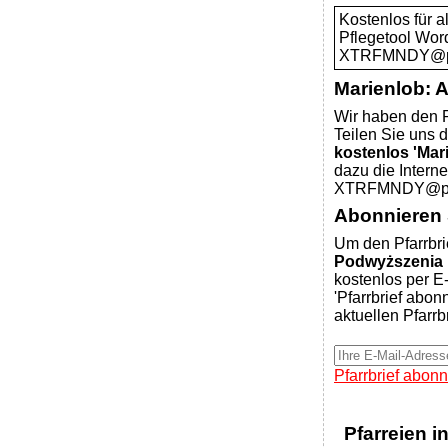
Kostenlos für 
Pflegetool Wor
XTRFMNDY@pfar
Marienlob: 
Wir haben den P
Teilen Sie uns d
kostenlos 'Mar
dazu die Intern
XTRFMNDY@pfar
Abonnieren S
Um den Pfarrbri
Podwyższenia K
kostenlos per E-
'Pfarrbrief abon
aktuellen Pfarrb
Pfarrbrief abonn
Pfarreien i