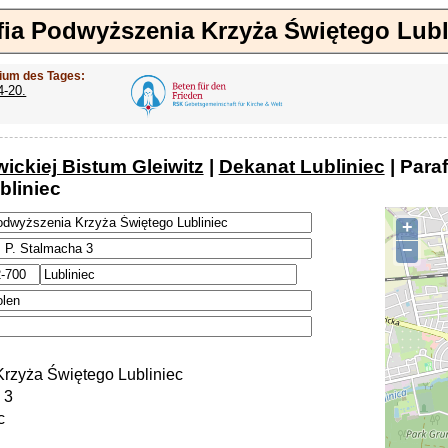
fia Podwyższenia Krzyża Świętego Lubl
ium des Tages:
4-20.
wickiej Bistum Gleiwitz
|
Dekanat Lubliniec
| Para
bliniec
+
−
rzyża Świętego Lubliniec
 3
c