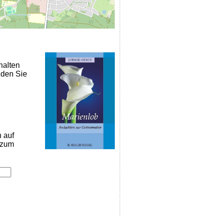
halten
nden Sie
n auf
k zum