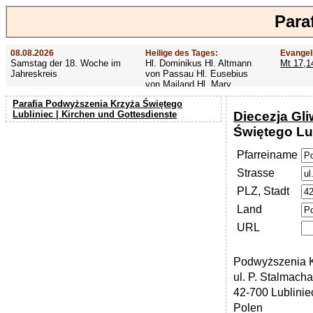
Para
08.08.2026
Heilige des Tages:
Evangel
Samstag der 18. Woche im
Hl. Dominikus Hl. Altmann
Mt 17,1
Jahreskreis
von Passau Hl. Eusebius
von Mailand Hl. Mary
MacKillop Hl. Cyriakus Hl.
Parafia Podwyższenia Krzyża Świętego
Hildiger Vierzehn heilige
Diecezja Gli
Lubliniec | Kirchen und Gottesdienste
Nothelfer Hl. Famian Hl.
Rathard
Świętego Lu
Pfarreiname
Strasse
PLZ, Stadt
Land
URL
Podwyższenia K
ul. P. Stalmacha
42-700 Lublinie
Polen