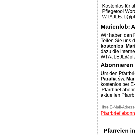
Kostenlos für 
Pflegetool Wor
WTAJLEJL@pfar
Marienlob: 
Wir haben den P
Teilen Sie uns d
kostenlos 'Mar
dazu die Intern
WTAJLEJL@pfar
Abonnieren S
Um den Pfarrbri
Parafia św. Ma
kostenlos per E-
'Pfarrbrief abon
aktuellen Pfarrb
Pfarrbrief abonn
Pfarreien i