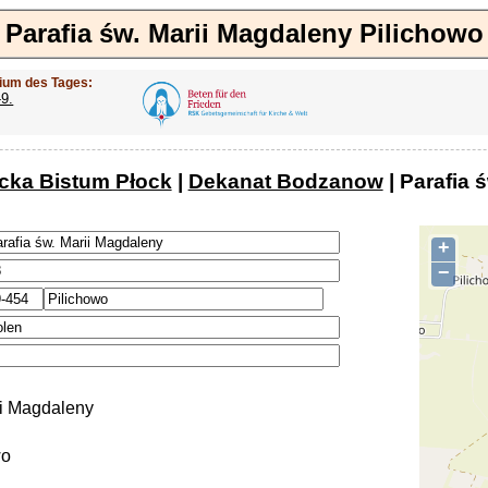
Parafia św. Marii Magdaleny Pilichowo
ium des Tages:
-9.
ocka Bistum Płock
|
Dekanat Bodzanow
| Parafia 
+
−
ii Magdaleny
wo