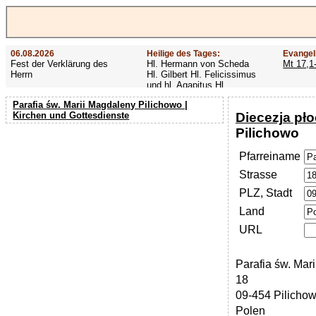
06.08.2026
Heilige des Tages:
Evangel
Fest der Verklärung des
Hl. Hermann von Scheda
Mt 17,1
Herrn
Hl. Gilbert Hl. Felicissimus
und hl. Agapitus Hl.
Gezelinus (Gozelin)
Parafia św. Marii Magdaleny Pilichowo |
Diecezja pł
Kirchen und Gottesdienste
Pilichowo
Pfarreiname
Strasse
PLZ, Stadt
Land
URL
Parafia św. Mar
18
09-454 Pilicho
Polen