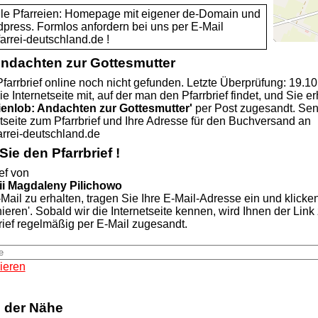
alle Pfarreien: Homepage mit eigener de-Domain und
dpress. Formlos anfordern bei uns per E-Mail
rei-deutschland.de !
Andachten zur Gottesmutter
farrbrief online noch nicht gefunden. Letzte Überprüfung: 19.1
ie Internetseite mit, auf der man den Pfarrbrief findet, und Sie er
ienlob: Andachten zur Gottesmutter'
per Post zugesandt. Se
etseite zum Pfarrbrief und Ihre Adresse für den Buchversand an
rei-deutschland.de
ie den Pfarrbrief !
ef von
rii Magdaleny Pilichowo
Mail zu erhalten, tragen Sie Ihre E-Mail-Adresse ein und klicke
nieren'. Sobald wir die Internetseite kennen, wird Ihnen der Lin
rief regelmäßig per E-Mail zugesandt.
ieren
n der Nähe