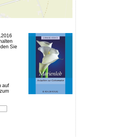
0.2016
halten
nden Sie
n auf
k zum