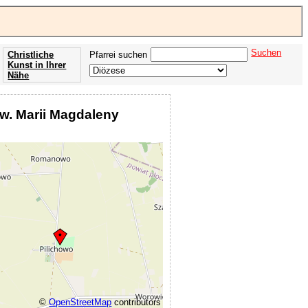
Suchen
Christliche
Pfarrei suchen
Kunst in Ihrer
Nähe
Offenbarung
der Apokalypse
św. Marii Magdaleny
des Johannes
©
OpenStreetMap
contributors