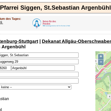
Pfarrei Siggen, St.Sebastian Argenbühl
ium des Tages:
-9.
tenburg-Stuttgart
|
Dekanat Allgäu-Oberschwabe
n Argenbühl
+
−
stian
l