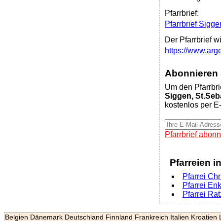
Pfarrbrief:
Pfarrbrief Sigg
Der Pfarrbrief w
https://www.ar
Abonnieren S
Um den Pfarrbri
Siggen, St.Seb
kostenlos per E-
Pfarrbrief abonn
Pfarreien i
Pfarrei Chr
Pfarrei En
Pfarrei Ra
Belgien
Dänemark
Deutschland
Finnland
Frankreich
Italien
Kroatien