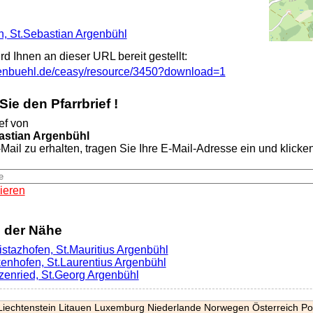
en, St.Sebastian Argenbühl
ird Ihnen an dieser URL bereit gestellt:
genbuehl.de/ceasy/resource/3450?download=1
ie den Pfarrbrief !
ef von
astian Argenbühl
Mail zu erhalten, tragen Sie Ihre E-Mail-Adresse ein und klicken 
ieren
n der Nähe
istazhofen, St.Mauritius Argenbühl
kenhofen, St.Laurentius Argenbühl
tzenried, St.Georg Argenbühl
Liechtenstein
Litauen
Luxemburg
Niederlande
Norwegen
Österreich
Po