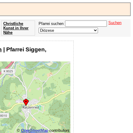
Suchen
Christliche
Pfarrei suchen
Kunst in Ihrer
Nähe
Offenbarung
der Apokalypse
n
| Pfarrei Siggen,
des Johannes
©
OpenStreetMap
contributors