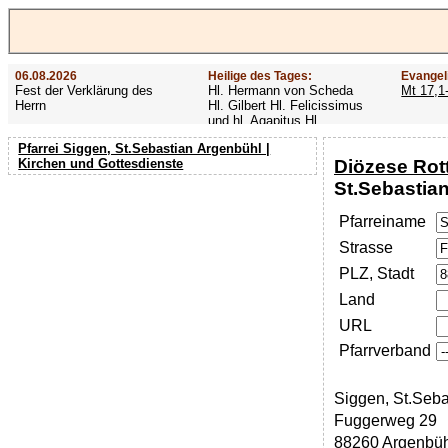
06.08.2026
Heilige des Tages:
Evangel
Fest der Verklärung des
Hl. Hermann von Scheda
Mt 17,1
Herrn
Hl. Gilbert Hl. Felicissimus
und hl. Agapitus Hl.
Gezelinus (Gozelin)
Pfarrei Siggen, St.Sebastian Argenbühl |
Diözese Rot
Kirchen und Gottesdienste
St.Sebastia
Pfarreiname
Strasse
PLZ, Stadt
Land
URL
Pfarrverband
Siggen, St.Seba
Fuggerweg 29
88260 Argenbüh