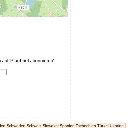
auf 'Pfarrbrief abonnieren'.
len
Schweden
Schweiz
Slowakei
Spanien
Tschechien
Türkei
Ukraine