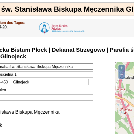
a św. Stanisława Biskupa Męczennika Gl
ium des Tages:
4-20.
ocka Bistum Płock
|
Dekanat Strzegowo
| Parafia 
Glinojeck
+
−
anisława Biskupa Męczennika
k