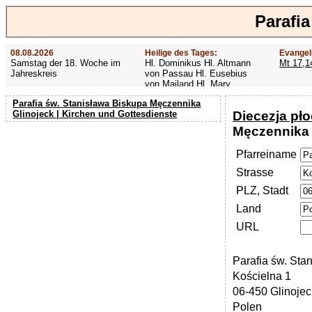
Parafi
08.08.2026
Heilige des Tages:
Evangel
Samstag der 18. Woche im
Hl. Dominikus Hl. Altmann
Mt 17,1
Jahreskreis
von Passau Hl. Eusebius
von Mailand Hl. Mary
MacKillop Hl. Cyriakus Hl.
Parafia św. Stanisława Biskupa Męczennika
Hildiger Vierzehn heilige
Diecezja pł
Glinojeck | Kirchen und Gottesdienste
Nothelfer Hl. Famian Hl.
Rathard
Męczennika 
Pfarreiname
Strasse
PLZ, Stadt
Land
URL
Parafia św. St
Kościelna 1
06-450 Glinojec
Polen