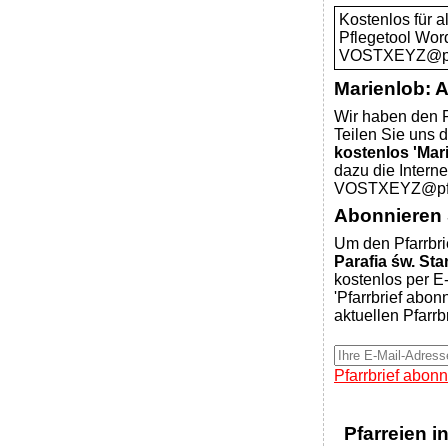
Kostenlos für 
Pflegetool Wor
VOSTXEYZ@pfar
Marienlob: 
Wir haben den P
Teilen Sie uns d
kostenlos 'Mar
dazu die Intern
VOSTXEYZ@pfar
Abonnieren S
Um den Pfarrbri
Parafia św. St
kostenlos per E-
'Pfarrbrief abon
aktuellen Pfarrb
Pfarrbrief abonn
Pfarreien i