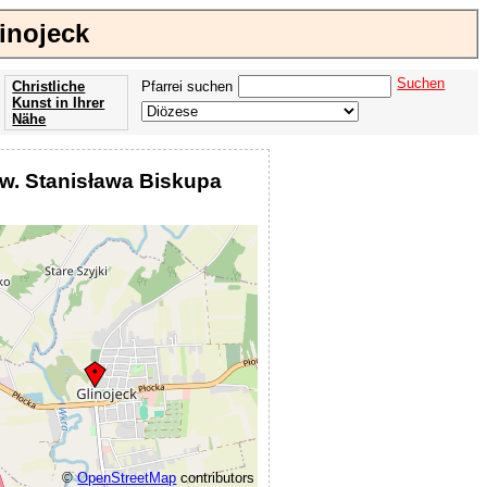
inojeck
Suchen
Christliche
Pfarrei suchen
Kunst in Ihrer
Nähe
Offenbarung
der Apokalypse
św. Stanisława Biskupa
des Johannes
©
OpenStreetMap
contributors