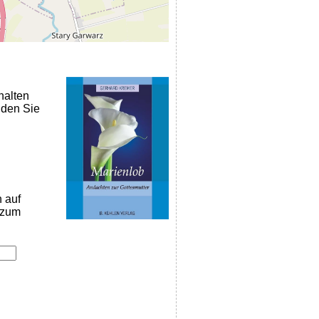
halten
nden Sie
n auf
k zum