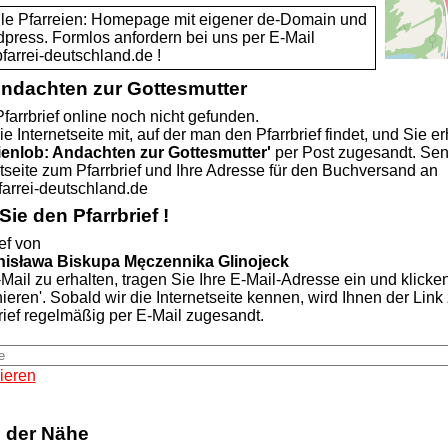
alle Pfarreien: Homepage mit eigener de-Domain und
dpress. Formlos anfordern bei uns per E-Mail
rei-deutschland.de !
Andachten zur Gottesmutter
farrbrief online noch nicht gefunden.
ie Internetseite mit, auf der man den Pfarrbrief findet, und Sie er
ienlob: Andachten zur Gottesmutter'
per Post zugesandt. Se
etseite zum Pfarrbrief und Ihre Adresse für den Buchversand an
rei-deutschland.de
ie den Pfarrbrief !
ef von
anisława Biskupa Męczennika Glinojeck
Mail zu erhalten, tragen Sie Ihre E-Mail-Adresse ein und klicke
nieren'. Sobald wir die Internetseite kennen, wird Ihnen der Lin
rief regelmäßig per E-Mail zugesandt.
ieren
n der Nähe