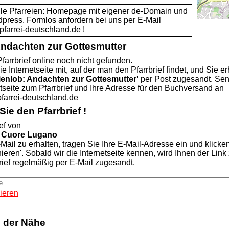
alle Pfarreien: Homepage mit eigener de-Domain und
dpress. Formlos anfordern bei uns per E-Mail
rei-deutschland.de !
Andachten zur Gottesmutter
farrbrief online noch nicht gefunden.
ie Internetseite mit, auf der man den Pfarrbrief findet, und Sie er
ienlob: Andachten zur Gottesmutter'
per Post zugesandt. Se
etseite zum Pfarrbrief und Ihre Adresse für den Buchversand an
rei-deutschland.de
ie den Pfarrbrief !
ef von
 Cuore Lugano
Mail zu erhalten, tragen Sie Ihre E-Mail-Adresse ein und klicke
nieren'. Sobald wir die Internetseite kennen, wird Ihnen der Lin
rief regelmäßig per E-Mail zugesandt.
ieren
n der Nähe