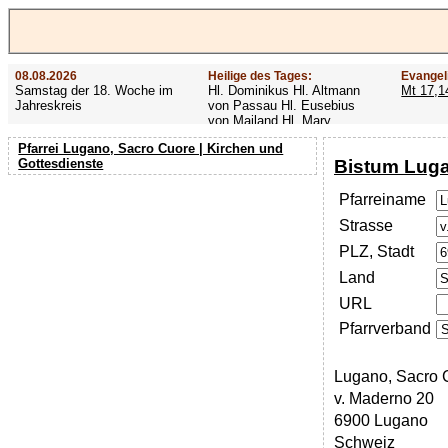
08.08.2026
Heilige des Tages:
Evangel
Samstag der 18. Woche im
Hl. Dominikus Hl. Altmann
Mt 17,1
Jahreskreis
von Passau Hl. Eusebius
von Mailand Hl. Mary
MacKillop Hl. Cyriakus Hl.
Pfarrei Lugano, Sacro Cuore | Kirchen und
Hildiger Vierzehn heilige
Bistum Lug
Gottesdienste
Nothelfer Hl. Famian Hl.
Rathard
Pfarreiname
Strasse
PLZ, Stadt
Land
URL
Pfarrverband
Lugano, Sacro 
v. Maderno 20
6900 Lugano
Schweiz