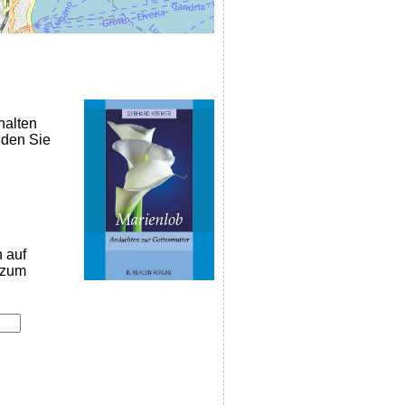
halten
nden Sie
n auf
k zum