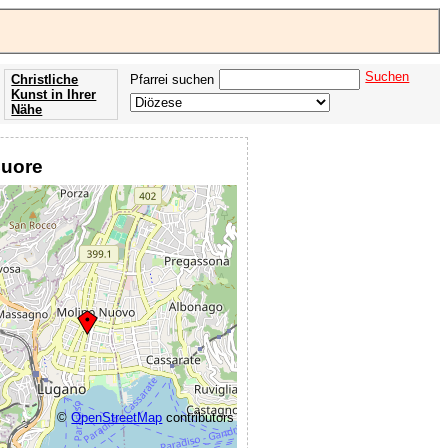
Suchen
Christliche
Pfarrei suchen
Kunst in Ihrer
Nähe
Offenbarung
der Apokalypse
Cuore
des Johannes
©
OpenStreetMap
contributors