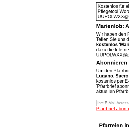
Kostenlos für 
Pflegetool Wor
UUPOLWXX@pfar
Marienlob: 
Wir haben den P
Teilen Sie uns d
kostenlos 'Mar
dazu die Intern
UUPOLWXX@pfar
Abonnieren S
Um den Pfarrbri
Lugano, Sacro
kostenlos per E-
'Pfarrbrief abon
aktuellen Pfarrb
Pfarrbrief abonn
Pfarreien i