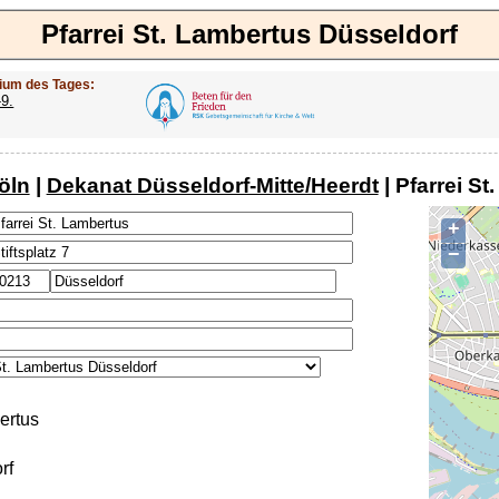
Pfarrei St. Lambertus Düsseldorf
ium des Tages:
-9.
öln
|
Dekanat Düsseldorf-Mitte/Heerdt
| Pfarrei S
+
−
ertus
rf