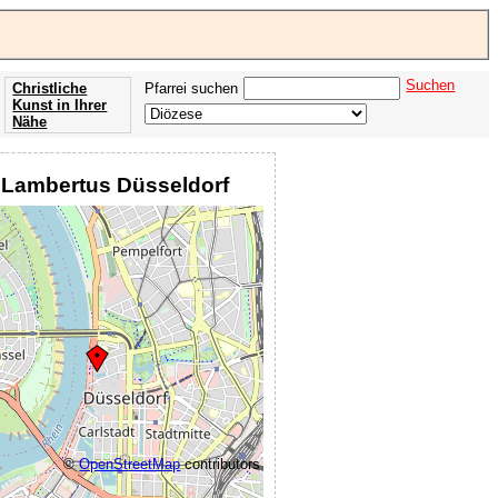
Suchen
Christliche
Pfarrei suchen
Kunst in Ihrer
Nähe
Offenbarung
der Apokalypse
t. Lambertus Düsseldorf
des Johannes
©
OpenStreetMap
contributors