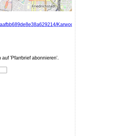
4917aafbb689de8e38a629214/Karwoche_Ostern_2026_St.Andreas
auf 'Pfarrbrief abonnieren'.