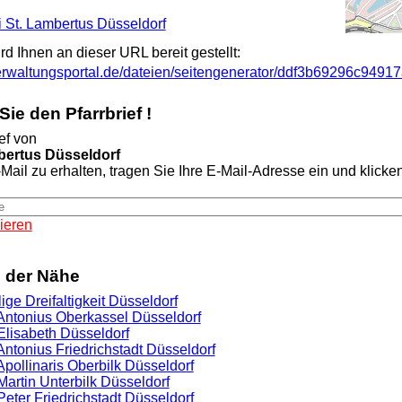
ei St. Lambertus Düsseldorf
ird Ihnen an dieser URL bereit gestellt:
.verwaltungsportal.de/dateien/seitengenerator/ddf3b69296c9
ie den Pfarrbrief !
ef von
mbertus Düsseldorf
Mail zu erhalten, tragen Sie Ihre E-Mail-Adresse ein und klicken 
ieren
n der Nähe
lige Dreifaltigkeit Düsseldorf
. Antonius Oberkassel Düsseldorf
 Elisabeth Düsseldorf
 Antonius Friedrichstadt Düsseldorf
 Apollinaris Oberbilk Düsseldorf
 Martin Unterbilk Düsseldorf
 Peter Friedrichstadt Düsseldorf