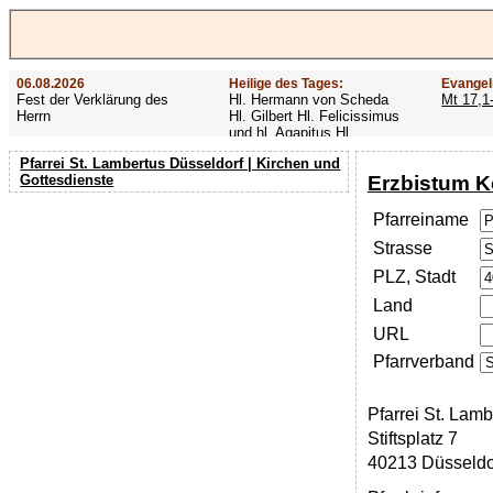
06.08.2026
Heilige des Tages:
Evangel
Fest der Verklärung des
Hl. Hermann von Scheda
Mt 17,1
Herrn
Hl. Gilbert Hl. Felicissimus
und hl. Agapitus Hl.
Gezelinus (Gozelin)
Pfarrei St. Lambertus Düsseldorf | Kirchen und
Erzbistum K
Gottesdienste
Pfarreiname
Strasse
PLZ, Stadt
Land
URL
Pfarrverband
Pfarrei St. Lamb
Stiftsplatz 7
40213 Düsseldo