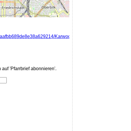
4917aafbb689de8e38a629214/Karwoche_Ostern_2026_St.Andreas
auf 'Pfarrbrief abonnieren'.