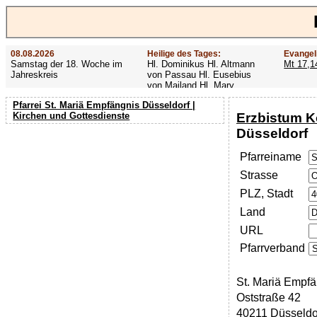
08.08.2026
Heilige des Tages:
Evangel
Samstag der 18. Woche im
Hl. Dominikus Hl. Altmann
Mt 17,1
Jahreskreis
von Passau Hl. Eusebius
von Mailand Hl. Mary
MacKillop Hl. Cyriakus Hl.
Pfarrei St. Mariä Empfängnis Düsseldorf |
Hildiger Vierzehn heilige
Erzbistum K
Kirchen und Gottesdienste
Nothelfer Hl. Famian Hl.
Rathard
Düsseldorf
Pfarreiname
Strasse
PLZ, Stadt
Land
URL
Pfarrverband
St. Mariä Empfä
Oststraße 42
40211 Düsseldo