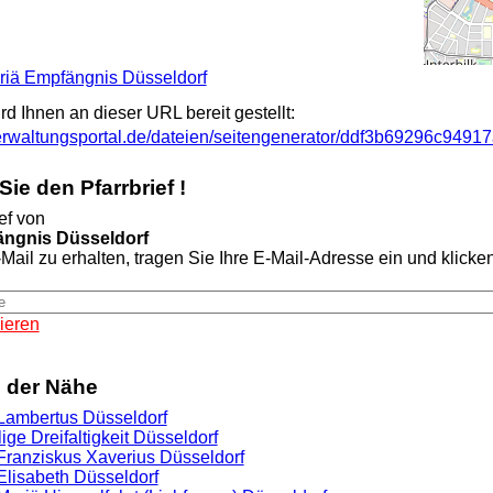
Mariä Empfängnis Düsseldorf
ird Ihnen an dieser URL bereit gestellt:
.verwaltungsportal.de/dateien/seitengenerator/ddf3b69296c9
ie den Pfarrbrief !
ef von
ängnis Düsseldorf
Mail zu erhalten, tragen Sie Ihre E-Mail-Adresse ein und klicken 
ieren
n der Nähe
. Lambertus Düsseldorf
lige Dreifaltigkeit Düsseldorf
. Franziskus Xaverius Düsseldorf
 Elisabeth Düsseldorf