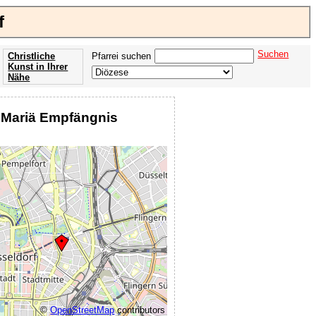
f
Suchen
Christliche
Pfarrei suchen
Kunst in Ihrer
Nähe
Offenbarung
der Apokalypse
t. Mariä Empfängnis
des Johannes
©
OpenStreetMap
contributors