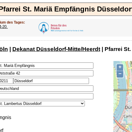
Pfarrei St. Mariä Empfängnis Düsseldor
ium des Tages:
4-20.
öln
|
Dekanat Düsseldorf-Mitte/Heerdt
| Pfarrei S
+
−
ngnis
rf