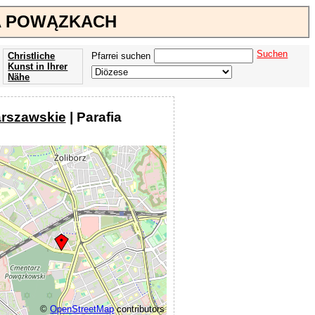
NA POWĄZKACH
Suchen
Christliche
Pfarrei suchen
Kunst in Ihrer
Nähe
Offenbarung
der Apokalypse
rszawskie
| Parafia
des Johannes
©
OpenStreetMap
contributors