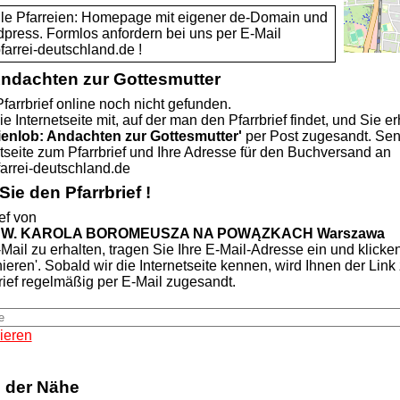
alle Pfarreien: Homepage mit eigener de-Domain und
dpress. Formlos anfordern bei uns per E-Mail
rei-deutschland.de !
Andachten zur Gottesmutter
farrbrief online noch nicht gefunden.
ie Internetseite mit, auf der man den Pfarrbrief findet, und Sie er
ienlob: Andachten zur Gottesmutter'
per Post zugesandt. Se
etseite zum Pfarrbrief und Ihre Adresse für den Buchversand an
rei-deutschland.de
ie den Pfarrbrief !
ef von
W. KAROLA BOROMEUSZA NA POWĄZKACH Warszawa
Mail zu erhalten, tragen Sie Ihre E-Mail-Adresse ein und klicke
nieren'. Sobald wir die Internetseite kennen, wird Ihnen der Lin
rief regelmäßig per E-Mail zugesandt.
ieren
n der Nähe