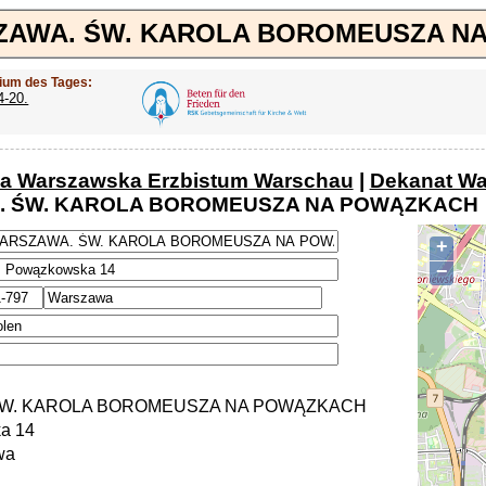
SZAWA. ŚW. KAROLA BOROMEUSZA 
ium des Tages:
4-20.
ja Warszawska Erzbistum Warschau
|
Dekanat Wa
 ŚW. KAROLA BOROMEUSZA NA POWĄZKACH
+
−
W. KAROLA BOROMEUSZA NA POWĄZKACH
a 14
wa