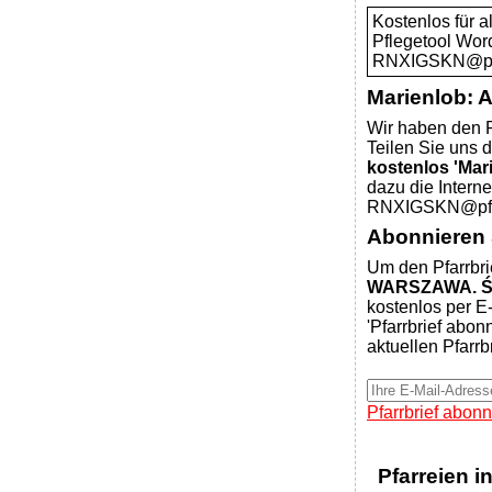
Kostenlos für 
Pflegetool Wor
RNXIGSKN@pfar
Marienlob: 
Wir haben den P
Teilen Sie uns d
kostenlos 'Mar
dazu die Intern
RNXIGSKN@pfar
Abonnieren S
Um den Pfarrbri
WARSZAWA. Ś
kostenlos per E-
'Pfarrbrief abon
aktuellen Pfarrb
Pfarrbrief abonn
Pfarreien i