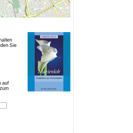
halten
nden Sie
n auf
k zum