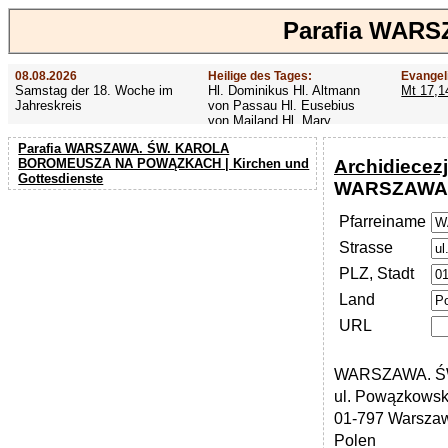
Parafia WAR
08.08.2026
Heilige des Tages:
Evangel
Samstag der 18. Woche im
Hl. Dominikus Hl. Altmann
Mt 17,1
Jahreskreis
von Passau Hl. Eusebius
von Mailand Hl. Mary
MacKillop Hl. Cyriakus Hl.
Parafia WARSZAWA. ŚW. KAROLA
Hildiger Vierzehn heilige
Archidiecez
BOROMEUSZA NA POWĄZKACH | Kirchen und
Nothelfer Hl. Famian Hl.
Gottesdienste
Rathard
WARSZAWA.
Pfarreiname
Strasse
PLZ, Stadt
Land
URL
WARSZAWA. Ś
ul. Powązkowsk
01-797 Warsza
Polen