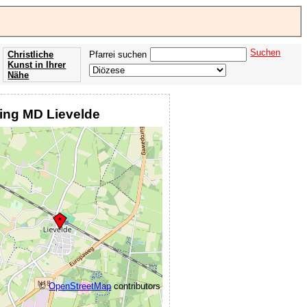
Suchen
Christliche
Pfarrei suchen
Kunst in Ihrer
Nähe
Offenbarung
der Apokalypse
ing MD Lievelde
des Johannes
©
OpenStreetMap
contributors