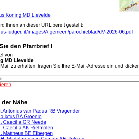
stus Koning MD Lievelde
ird Ihnen an dieser URL bereit gestellt:
lus-ludger.nl/images/Algemeen/parochieblad/dV-2026-06.pdf
ie den Pfarrbrief !
ef von
ng MD Lievelde
Mail zu erhalten, tragen Sie Ihre E-Mail-Adresse ein und klicken 
ieren
n der Nähe
t Antonius van Padua RB Vragender
alixtus BA Groenlo
. Caecilia GR Neede
. Caecilia AK Rietmolen
. Mattheus BE Eibergen
HH. Martelaren van Gorcum AE Rekken