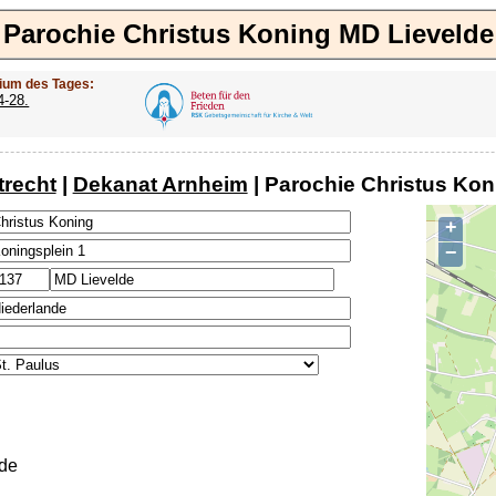
Parochie Christus Koning MD Lievelde
ium des Tages:
4-28.
trecht
|
Dekanat Arnheim
| Parochie Christus Kon
+
−
de