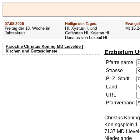
07.08.2026
Heilige des Tages:
Evangel
Freitag der 18. Woche im
Hl. Xystus II. und
Mt 16,2
Jahreskreis
Gefährten Hl. Kajetan Hl.
Donatus von Luxeuil Hl.
Afra
Parochie Christus Koning MD Lievelde |
Erzbistum U
Kirchen und Gottesdienste
Pfarreiname
Strasse
PLZ, Stadt
Land
URL
Pfarrverband
Christus Koning
Koningsplein 1
7137 MD Lievel
Niederlande