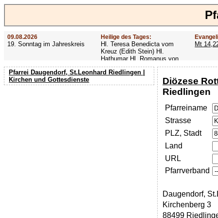
Pf
09.08.2026
Heilige des Tages:
Evangel
19. Sonntag im Jahreskreis
Hl. Teresa Benedicta vom
Mt 14,2
Kreuz (Edith Stein) Hl.
Hathumar Hl. Romanus von
Rom Hl. Altmann
Pfarrei Daugendorf, St.Leonhard Riedlingen |
Diözese Rot
Kirchen und Gottesdienste
Riedlingen
Pfarreiname
Strasse
PLZ, Stadt
Land
URL
Pfarrverband
Daugendorf, St
Kirchenberg 3
88499 Riedling