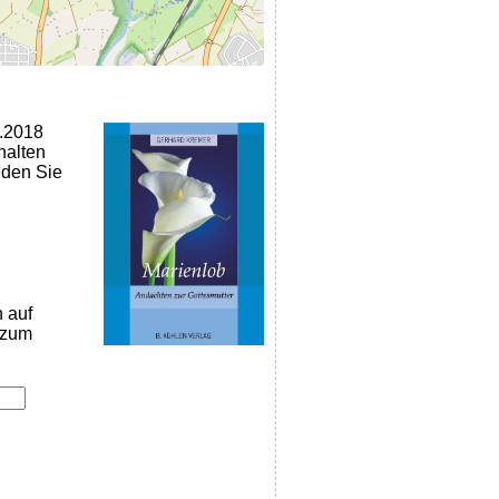
4.2018
halten
nden Sie
n auf
k zum