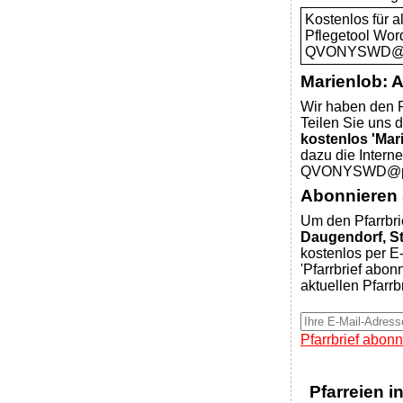
Kostenlos für 
Pflegetool Wor
QVONYSWD@pfa
Marienlob: 
Wir haben den P
Teilen Sie uns d
kostenlos 'Mar
dazu die Intern
QVONYSWD@pfar
Abonnieren S
Um den Pfarrbri
Daugendorf, S
kostenlos per E-
'Pfarrbrief abon
aktuellen Pfarrb
Pfarrbrief abonn
Pfarreien i