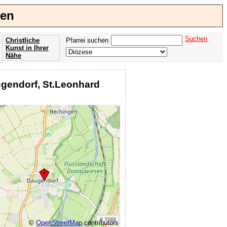
gen
Suchen
Christliche
Pfarrei suchen
Kunst in Ihrer
Nähe
Offenbarung
der Apokalypse
ugendorf, St.Leonhard
des Johannes
©
OpenStreetMap
contributors