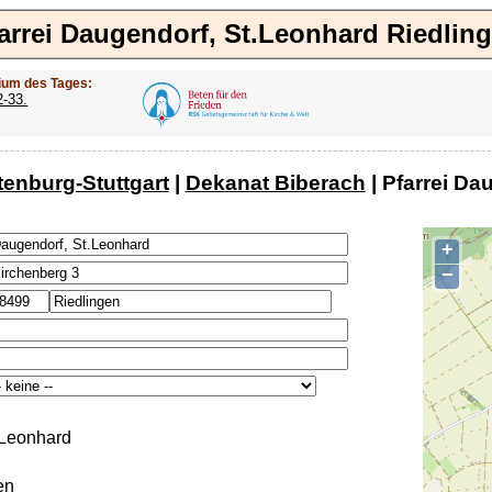
arrei Daugendorf, St.Leonhard Riedlin
ium des Tages:
2-33.
tenburg-Stuttgart
|
Dekanat Biberach
| Pfarrei Da
+
−
.Leonhard
en