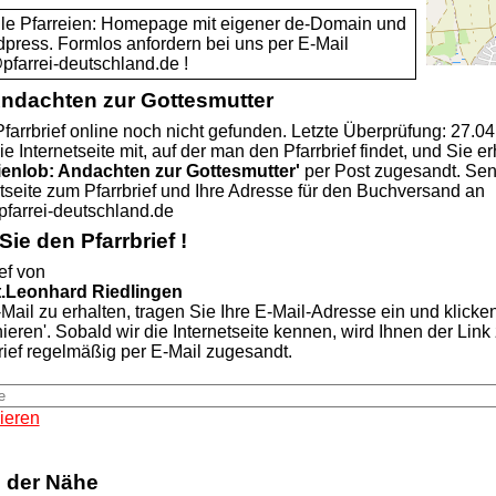
alle Pfarreien: Homepage mit eigener de-Domain und
dpress. Formlos anfordern bei uns per E-Mail
rrei-deutschland.de !
Andachten zur Gottesmutter
farrbrief online noch nicht gefunden. Letzte Überprüfung: 27.0
ie Internetseite mit, auf der man den Pfarrbrief findet, und Sie er
ienlob: Andachten zur Gottesmutter'
per Post zugesandt. Se
etseite zum Pfarrbrief und Ihre Adresse für den Buchversand an
rei-deutschland.de
ie den Pfarrbrief !
ef von
t.Leonhard Riedlingen
Mail zu erhalten, tragen Sie Ihre E-Mail-Adresse ein und klicke
nieren'. Sobald wir die Internetseite kennen, wird Ihnen der Lin
rief regelmäßig per E-Mail zugesandt.
ieren
n der Nähe