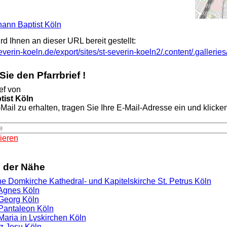
ohann Baptist Köln
ird Ihnen an dieser URL bereit gestellt:
everin-koeln.de/export/sites/st-severin-koeln2/.content/.galleri
ie den Pfarrbrief !
ef von
tist Köln
Mail zu erhalten, tragen Sie Ihre E-Mail-Adresse ein und klicken 
ieren
n der Nähe
he Domkirche Kathedral- und Kapitelskirche St. Petrus Köln
 Agnes Köln
 Georg Köln
 Pantaleon Köln
 Maria in Lyskirchen Köln
rz Jesu Köln