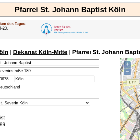
Pfarrei St. Johann Baptist Köln
ium des Tages:
4-20.
öln
|
Dekanat Köln-Mitte
| Pfarrei St. Johann Bapt
+
−
ist
189