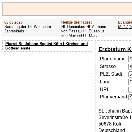
08.08.2026
Heilige des Tages:
Evangel
Samstag der 18. Woche im
Hl. Dominikus Hl. Altmann
Mt 17,1
Jahreskreis
von Passau Hl. Eusebius
von Mailand Hl. Mary
MacKillop Hl. Cyriakus Hl.
Pfarrei St. Johann Baptist Köln | Kirchen und
Hildiger Vierzehn heilige
Erzbistum K
Gottesdienste
Nothelfer Hl. Famian Hl.
Rathard
Pfarreiname
Strasse
PLZ, Stadt
Land
URL
Pfarrverband
St. Johann Bapt
Severinstraße 
50678 Köln
Deutschland