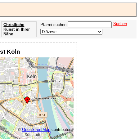
Suchen
Christliche
Pfarrei suchen
Kunst in Ihrer
Nähe
Offenbarung
der Apokalypse
ist Köln
des Johannes
©
OpenStreetMap
contributors