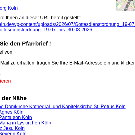
eorg Köln
ird Ihnen an dieser URL bereit gestellt:
oeln.de/wp-content/uploads/2026/07/Gottesdienstordnung_19-0
:"Gottesdienstordnung_19-07_bis_30-08-2026
ie den Pfarrbrief !
ef von
Mail zu erhalten, tragen Sie Ihre E-Mail-Adresse ein und klicken 
ieren
n der Nähe
he Domkirche Kathedral- und Kapitelskirche St. Petrus Köln
 Agnes Köln
 Pantaleon Köln
 Maria in Lyskirchen Köln
rz Jesu Köln
 Severin Köln