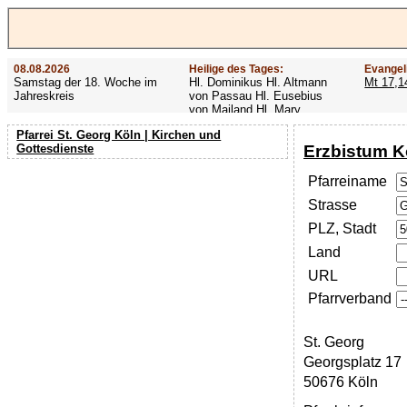
08.08.2026
Heilige des Tages:
Evangel
Samstag der 18. Woche im
Hl. Dominikus Hl. Altmann
Mt 17,1
Jahreskreis
von Passau Hl. Eusebius
von Mailand Hl. Mary
MacKillop Hl. Cyriakus Hl.
Pfarrei St. Georg Köln | Kirchen und
Hildiger Vierzehn heilige
Erzbistum K
Gottesdienste
Nothelfer Hl. Famian Hl.
Rathard
Pfarreiname
Strasse
PLZ, Stadt
Land
URL
Pfarrverband
St. Georg
Georgsplatz 17
50676 Köln