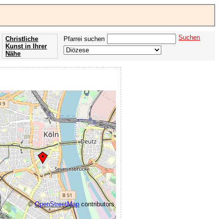
Suchen
Christliche
Pfarrei suchen
Kunst in Ihrer
Nähe
Offenbarung
der Apokalypse
des Johannes
©
OpenStreetMap
contributors