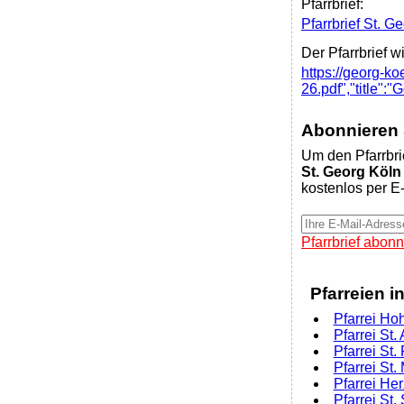
Pfarrbrief:
Pfarrbrief St. G
Der Pfarrbrief w
https://georg-k
26.pdf","title"
Abonnieren S
Um den Pfarrbri
St. Georg Köln
kostenlos per E-
Pfarrbrief abonn
Pfarreien i
Pfarrei Ho
Pfarrei St.
Pfarrei St.
Pfarrei St.
Pfarrei He
Pfarrei St.