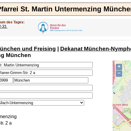
Pfarrei St. Martin Untermenzing Münche
ium des Tages:
2-33.
ünchen und Freising
|
Dekanat München-Nymph
ng München
+
−
rmenzing
r. 2 a
n