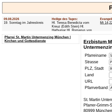
09.08.2026
Heilige des Tages:
Evangel
19. Sonntag im Jahreskreis
Hl. Teresa Benedicta vom
Mt 14,2
Kreuz (Edith Stein) Hl.
Hathumar Hl. Romanus von
Rom Hl. Altmann
Pfarrei St. Martin Untermenzing München |
Erzbistum M
Kirchen und Gottesdienste
Untermenzi
Pfarreiname
Strasse
PLZ, Stadt
Land
URL
Pfarrverband
St. Martin Unte
Pfarrer-Grimm-St
80999 Münche