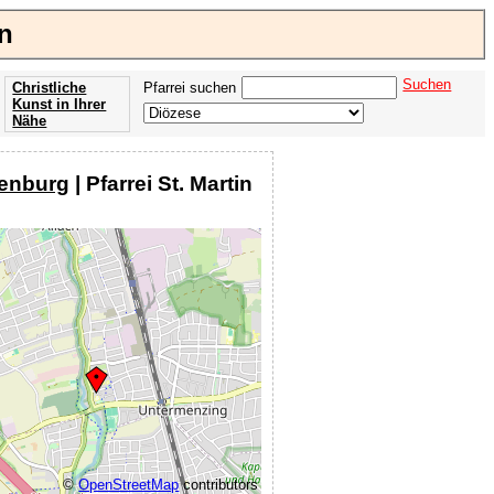
n
Suchen
Christliche
Pfarrei suchen
Kunst in Ihrer
Nähe
Offenbarung
der Apokalypse
enburg
| Pfarrei St. Martin
des Johannes
©
OpenStreetMap
contributors