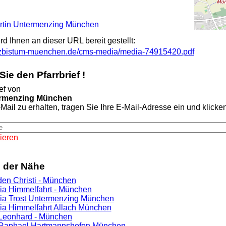
Martin Untermenzing München
ird Ihnen an dieser URL bereit gestellt:
rzbistum-muenchen.de/cms-media/media-74915420.pdf
ie den Pfarrbrief !
ef von
termenzing München
Mail zu erhalten, tragen Sie Ihre E-Mail-Adresse ein und klicken 
ieren
n der Nähe
iden Christi - München
ria Himmelfahrt - München
ria Trost Untermenzing München
ria Himmelfahrt Allach München
. Leonhard - München
. Raphael Hartmannshofen München