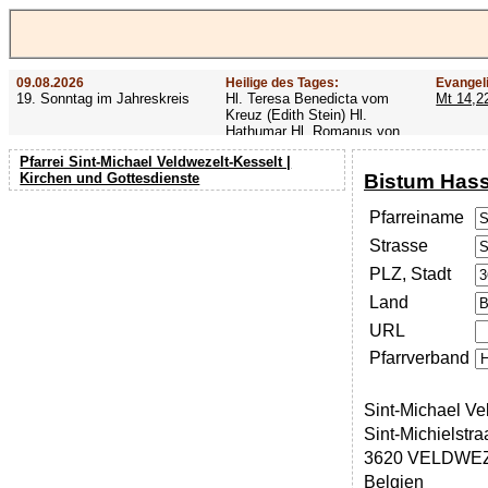
09.08.2026
Heilige des Tages:
Evangel
19. Sonntag im Jahreskreis
Hl. Teresa Benedicta vom
Mt 14,2
Kreuz (Edith Stein) Hl.
Hathumar Hl. Romanus von
Rom Hl. Altmann
Pfarrei Sint-Michael Veldwezelt-Kesselt |
Bistum Hass
Kirchen und Gottesdienste
Pfarreiname
Strasse
PLZ, Stadt
Land
URL
Pfarrverband
Sint-Michael Ve
Sint-Michielstra
3620 VELDWE
Belgien