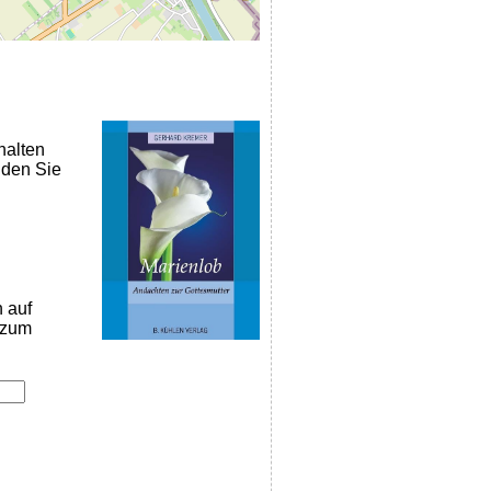
halten
nden Sie
n auf
k zum