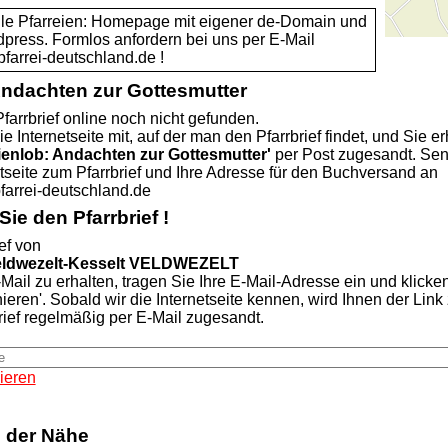
alle Pfarreien: Homepage mit eigener de-Domain und
dpress. Formlos anfordern bei uns per E-Mail
rei-deutschland.de !
Andachten zur Gottesmutter
farrbrief online noch nicht gefunden.
ie Internetseite mit, auf der man den Pfarrbrief findet, und Sie er
ienlob: Andachten zur Gottesmutter'
per Post zugesandt. Se
etseite zum Pfarrbrief und Ihre Adresse für den Buchversand an
rei-deutschland.de
ie den Pfarrbrief !
ef von
Veldwezelt-Kesselt VELDWEZELT
Mail zu erhalten, tragen Sie Ihre E-Mail-Adresse ein und klicke
nieren'. Sobald wir die Internetseite kennen, wird Ihnen der Lin
rief regelmäßig per E-Mail zugesandt.
ieren
n der Nähe