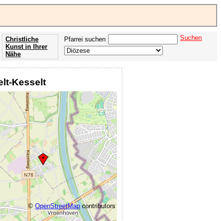
Suchen
Christliche
Pfarrei suchen
Kunst in Ihrer
Nähe
Offenbarung
der Apokalypse
elt-Kesselt
des Johannes
©
OpenStreetMap
contributors