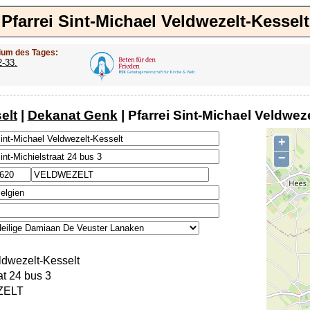
Pfarrei Sint-Michael Veldwezelt-Kesselt
ium des Tages:
2-33.
elt
|
Dekanat Genk
| Pfarrei Sint-Michael Veldwez
+
−
ldwezelt-Kesselt
at 24 bus 3
ZELT