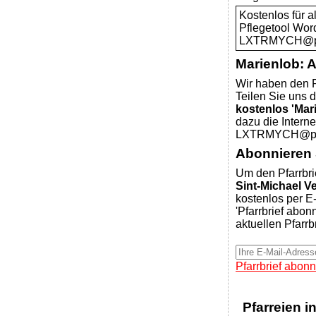
Kostenlos für 
Pflegetool Wor
LXTRMYCH@pfar
Marienlob: 
Wir haben den P
Teilen Sie uns d
kostenlos 'Mar
dazu die Intern
LXTRMYCH@pfar
Abonnieren S
Um den Pfarrbri
Sint-Michael 
kostenlos per E-
'Pfarrbrief abon
aktuellen Pfarrb
Pfarrbrief abonn
Pfarreien i