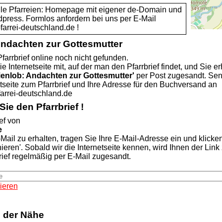
alle Pfarreien: Homepage mit eigener de-Domain und
dpress. Formlos anfordern bei uns per E-Mail
rei-deutschland.de !
Andachten zur Gottesmutter
farrbrief online noch nicht gefunden.
ie Internetseite mit, auf der man den Pfarrbrief findet, und Sie er
ienlob: Andachten zur Gottesmutter'
per Post zugesandt. Se
etseite zum Pfarrbrief und Ihre Adresse für den Buchversand an
rei-deutschland.de
ie den Pfarrbrief !
ef von
e
Mail zu erhalten, tragen Sie Ihre E-Mail-Adresse ein und klicke
nieren'. Sobald wir die Internetseite kennen, wird Ihnen der Lin
rief regelmäßig per E-Mail zugesandt.
ieren
n der Nähe