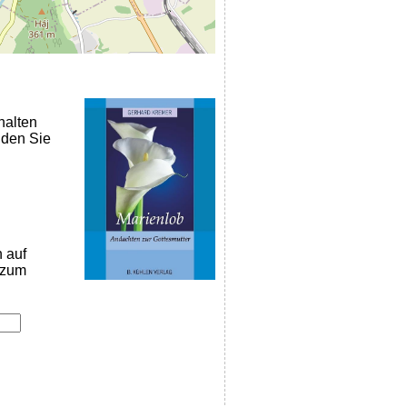
halten
nden Sie
n auf
k zum