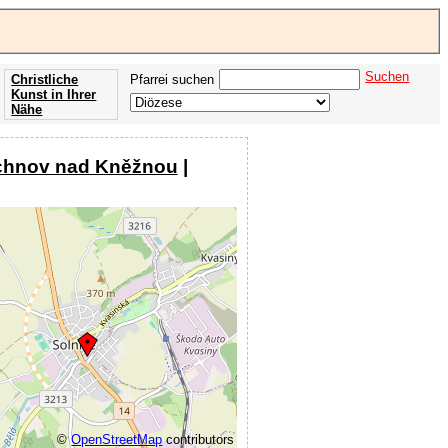
Suchen
Christliche
Pfarrei suchen
Kunst in Ihrer
Nähe
Offenbarung
der Apokalypse
chnov nad Kněžnou
|
des Johannes
©
OpenStreetMap
contributors