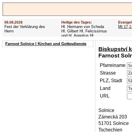
06.08.2026
Heilige des Tages:
Evangel
Fest der Verklärung des
Hl. Hermann von Scheda
Mt 17,1
Herrn
Hl. Gilbert Hl. Felicissimus
und hl. Agapitus Hl.
Gezelinus (Gozelin)
Farnost Solnice | Kirchen und Gottesdienste
Biskupství 
Farnost Sol
Pfarreiname
Strasse
PLZ, Stadt
Land
URL
Solnice
Zámecká 203
51701 Solnice
Tschechien