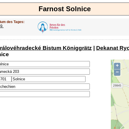
Farnost Solnice
ium des Tages:
-9.
královéhradecké Bistum Königgrätz
|
Dekanat Ry
nice
+
−