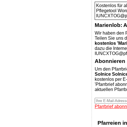
Kostenlos für 
Pflegetool Wor
IUNCXTOG@pfar
Marienlob: 
Wir haben den P
Teilen Sie uns d
kostenlos 'Mar
dazu die Intern
IUNCXTOG@pfar
Abonnieren S
Um den Pfarrbri
Solnice Solnic
kostenlos per E-
'Pfarrbrief abon
aktuellen Pfarrb
Pfarrbrief abonn
Pfarreien i