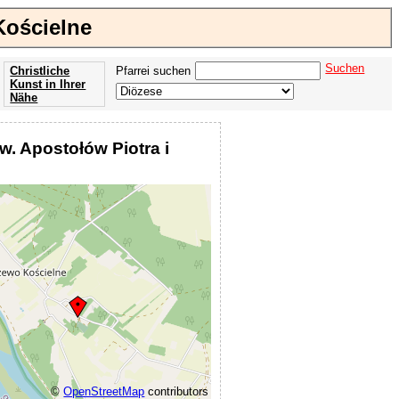
Kościelne
Suchen
Christliche
Pfarrei suchen
Kunst in Ihrer
Nähe
Offenbarung
der Apokalypse
św. Apostołów Piotra i
des Johannes
©
OpenStreetMap
contributors