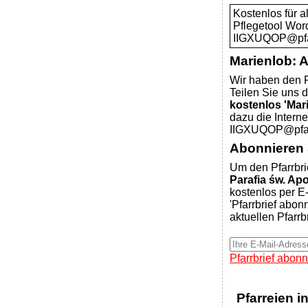
Kostenlos für 
Pflegetool Wor
IIGXUQOP@pfar
Marienlob: 
Wir haben den P
Teilen Sie uns d
kostenlos 'Mar
dazu die Intern
IIGXUQOP@pfarr
Abonnieren S
Um den Pfarrbri
Parafia św. Ap
kostenlos per E-
'Pfarrbrief abon
aktuellen Pfarrb
Pfarrbrief abonn
Pfarreien i