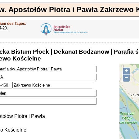
św. Apostołów Piotra i Pawła Zakrzewo 
ium des Tages:
4-20.
ocka Bistum Płock
|
Dekanat Bodzanow
| Parafia 
ewo Kościelne
+
−
stołów Piotra i Pawła
o Kościelne