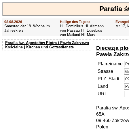
Parafia 
08.08.2026
Heilige des Tages:
Evangel
Samstag der 18. Woche im
Hl. Dominikus Hl. Altmann
Mt 17,1
Jahreskreis
von Passau Hl. Eusebius
von Mailand Hl. Mary
MacKillop Hl. Cyriakus Hl.
Parafia św. Apostołów Piotra i Pawła Zakrzewo
Hildiger Vierzehn heilige
Diecezja pł
Kościelne | Kirchen und Gottesdienste
Nothelfer Hl. Famian Hl.
Rathard
Pawła Zakrz
Pfarreiname
Strasse
PLZ, Stadt
Land
URL
Parafia św. Apo
65A
09-460 Zakrzew
Polen