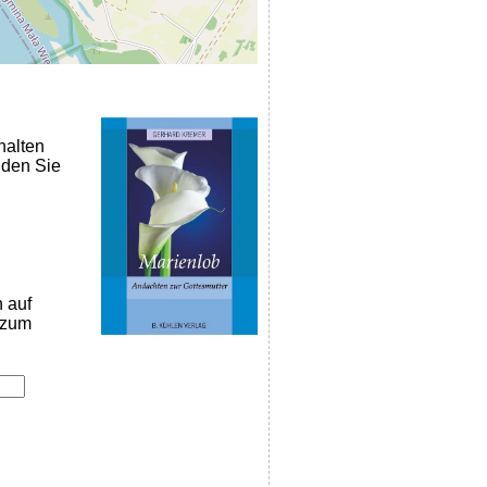
halten
nden Sie
n auf
k zum