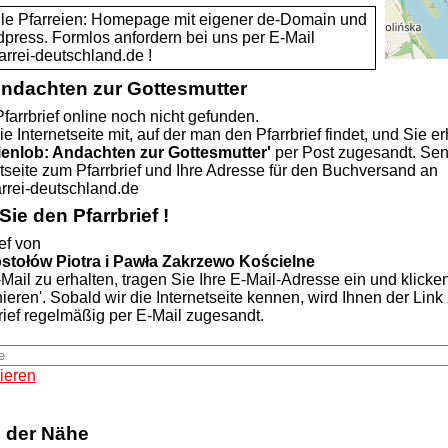
alle Pfarreien: Homepage mit eigener de-Domain und
dpress. Formlos anfordern bei uns per E-Mail
rei-deutschland.de !
Andachten zur Gottesmutter
farrbrief online noch nicht gefunden.
ie Internetseite mit, auf der man den Pfarrbrief findet, und Sie er
ienlob: Andachten zur Gottesmutter'
per Post zugesandt. Se
etseite zum Pfarrbrief und Ihre Adresse für den Buchversand an
ei-deutschland.de
ie den Pfarrbrief !
ef von
ostołów Piotra i Pawła Zakrzewo Kościelne
Mail zu erhalten, tragen Sie Ihre E-Mail-Adresse ein und klicke
nieren'. Sobald wir die Internetseite kennen, wird Ihnen der Lin
rief regelmäßig per E-Mail zugesandt.
ieren
n der Nähe