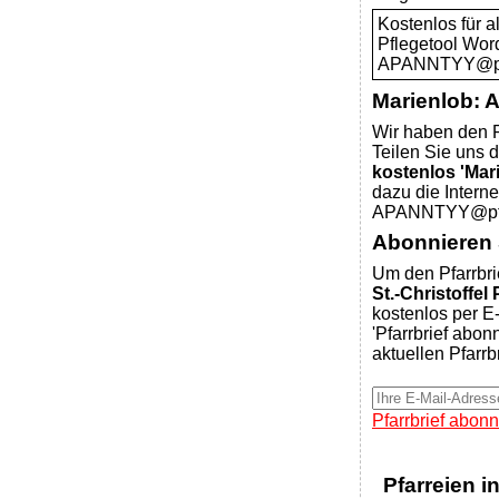
Kostenlos für 
Pflegetool Wor
APANNTYY@pfar
Marienlob: 
Wir haben den P
Teilen Sie uns d
kostenlos 'Mar
dazu die Intern
APANNTYY@pfar
Abonnieren S
Um den Pfarrbri
St.-Christoffel
kostenlos per E-
'Pfarrbrief abon
aktuellen Pfarrb
Pfarrbrief abonn
Pfarreien i