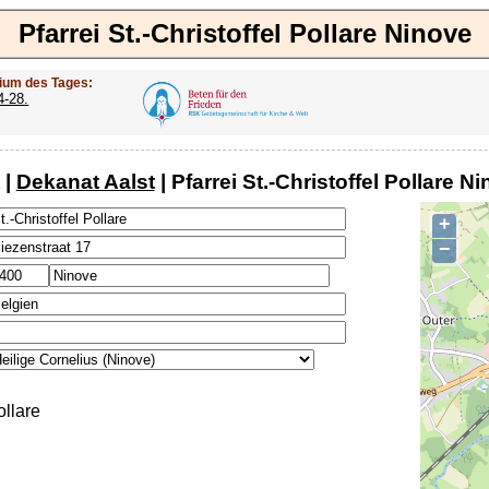
Pfarrei St.-Christoffel Pollare Ninove
ium des Tages:
4-28.
|
Dekanat Aalst
| Pfarrei St.-Christoffel Pollare N
+
−
ollare