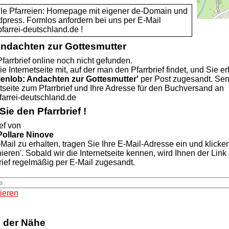
alle Pfarreien: Homepage mit eigener de-Domain und
dpress. Formlos anfordern bei uns per E-Mail
rei-deutschland.de !
Andachten zur Gottesmutter
farrbrief online noch nicht gefunden.
ie Internetseite mit, auf der man den Pfarrbrief findet, und Sie er
ienlob: Andachten zur Gottesmutter'
per Post zugesandt. Se
etseite zum Pfarrbrief und Ihre Adresse für den Buchversand an
rei-deutschland.de
ie den Pfarrbrief !
ef von
 Pollare Ninove
Mail zu erhalten, tragen Sie Ihre E-Mail-Adresse ein und klicke
nieren'. Sobald wir die Internetseite kennen, wird Ihnen der Lin
rief regelmäßig per E-Mail zugesandt.
ieren
n der Nähe