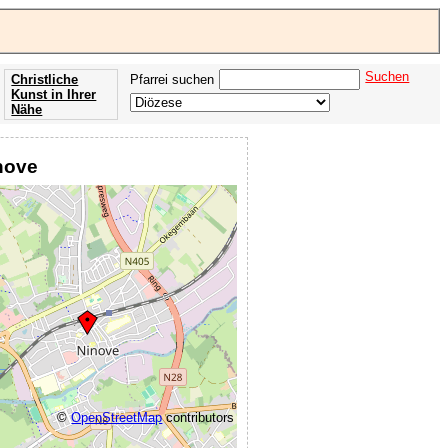
Suchen
Christliche
Pfarrei suchen
Kunst in Ihrer
Nähe
Offenbarung
der Apokalypse
inove
des Johannes
©
OpenStreetMap
contributors