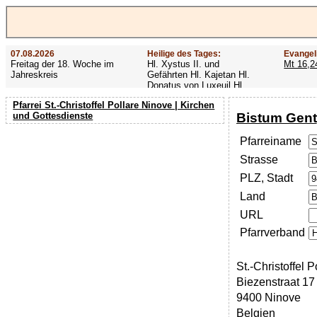
07.08.2026
Heilige des Tages:
Evangel
Freitag der 18. Woche im
Hl. Xystus II. und
Mt 16,2
Jahreskreis
Gefährten Hl. Kajetan Hl.
Donatus von Luxeuil Hl.
Afra
Pfarrei St.-Christoffel Pollare Ninove | Kirchen
Bistum Gent
und Gottesdienste
Pfarreiname
Strasse
PLZ, Stadt
Land
URL
Pfarrverband
St.-Christoffel P
Biezenstraat 17
9400 Ninove
Belgien