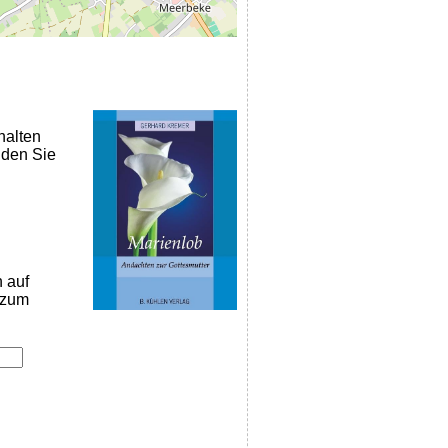
halten
nden Sie
n auf
k zum