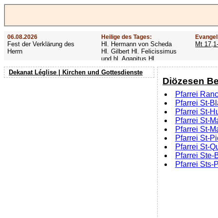
06.08.2026
Heilige des Tages:
Evangel
Fest der Verklärung des
Hl. Hermann von Scheda
Mt 17,1
Herrn
Hl. Gilbert Hl. Felicissimus
und hl. Agapitus Hl.
Gezelinus (Gozelin)
Dekanat Léglise | Kirchen und Gottesdienste
Diözesen Be
Pfarrei Ranc
Pfarrei St-B
Pfarrei St-Hu
Pfarrei St-M
Pfarrei St-M
Pfarrei St-Pi
Pfarrei St-Q
Pfarrei Ste-
Pfarrei Sts-P