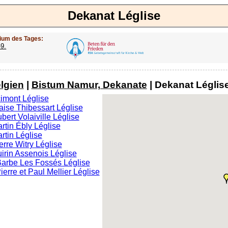
Dekanat Léglise
ium des Tages:
-9.
lgien
|
Bistum Namur, Dekanate
| Dekanat Léglise
imont Léglise
laise Thibessart Léglise
bert Volaiville Léglise
artin Ébly Léglise
artin Léglise
erre Witry Léglise
uirin Assenois Léglise
Barbe Les Fossés Léglise
ierre et Paul Mellier Léglise