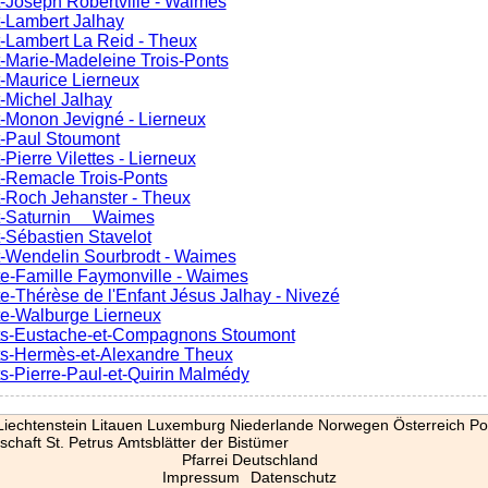
t-Joseph Robertville - Waimes
t-Lambert Jalhay
t-Lambert La Reid - Theux
t-Marie-Madeleine Trois-Ponts
t-Maurice Lierneux
t-Michel Jalhay
t-Monon Jevigné - Lierneux
t-Paul Stoumont
-Pierre Vilettes - Lierneux
t-Remacle Trois-Ponts
t-Roch Jehanster - Theux
nt-Saturnin Waimes
t-Sébastien Stavelot
nt-Wendelin Sourbrodt - Waimes
te-Famille Faymonville - Waimes
te-Thérèse de l'Enfant Jésus Jalhay - Nivezé
nte-Walburge Lierneux
nts-Eustache-et-Compagnons Stoumont
nts-Hermès-et-Alexandre Theux
ts-Pierre-Paul-et-Quirin Malmédy
Liechtenstein
Litauen
Luxemburg
Niederlande
Norwegen
Österreich
Po
schaft St. Petrus
Amtsblätter der Bistümer
Pfarrei Deutschland
Impressum
Datenschutz