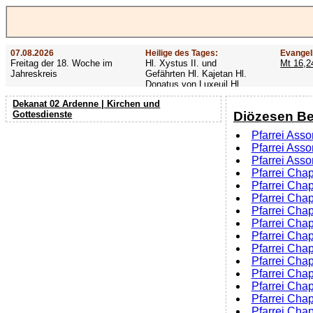
07.08.2026
Heilige des Tages:
Evangel
Freitag der 18. Woche im
Hl. Xystus II. und
Mt 16,2
Jahreskreis
Gefährten Hl. Kajetan Hl.
Donatus von Luxeuil Hl.
Afra
Dekanat 02 Ardenne | Kirchen und
Diözesen Be
Gottesdienste
Pfarrei Asso
Pfarrei Asso
Pfarrei Asso
Pfarrei Chap
Pfarrei Cha
Pfarrei Chap
Pfarrei Chap
Pfarrei Chap
Pfarrei Chap
Pfarrei Cha
Pfarrei Cha
Pfarrei Cha
Pfarrei Cha
Pfarrei Chap
Pfarrei Cha