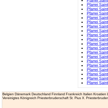
Pfarrei Sain
Pfarrei Sain
Pfarrei Sain
Pfarrei Sain
Pfarrei Sain
Pfarrei Sain
Pfarrei Sain
Pfarrei Sain
Pfarrei Saint
Pfarrei Sain
Pfarrei Sain
Pfarrei Sai
Pfarrei Sain
Pfarrei Sai
Pfarrei Sain
Pfarrei Sain
Pfarrei Sai
Pfarrei Sai
Pfarrei Sai
Pfarrei Sain
Belgien
Dänemark
Deutschland
Finnland
Frankreich
Italien
Kroatien
Vereinigtes Königreich
Priesterbruderschaft St. Pius X.
Priesterbruder