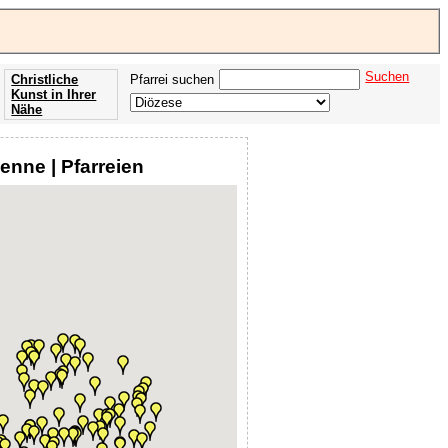
Suchen
Christliche
Pfarrei suchen
Kunst in Ihrer
Nähe
Offenbarung
der Apokalypse
enne | Pfarreien
des Johannes