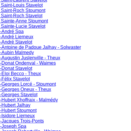
Saint-Louis Stavelot
 Saint-Roch Stoumont
 Saint-Roch Stavelot
 Sainte-Anne Stoumont
Sainte-Lucie Stavelot
t-André Spa
t-André Lierneux
t-André Stavelot
t-Antoine de Padoue Jalhay - Solwaster
nt-Aubin Malmedy
t-Augustin Juslenville - Theux
nt-Donat Ondenval - Waimes
t-Donat Stavelot
t-Eloi Becco - Theux
-Félix Stavelot
t-Georges Lorcé - Stoumont
nt-Georges Oneux - Theux
t-Georges Stavelot
t-Hubert Xhoffraix - Malmédy
t-Hubert Jalhay
t-Hubert Stoumont
t-Isidore Lierneux
t-Jacques Trois-Ponts
nt-Joseph Spa