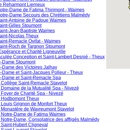
de Reharmont Lierneux
Notre-Dame de Fatima Thirimont - Waimes
Notre-Dame Secours des Chrétiens Malmédy
Saint-Antoine de Padoue Waimes
aint-Gilles Stoumont
Saint-Jean-Baptiste Waimes
aint-Nicolas Theux
Saint-Remacle Ovifat - Waimes
Saint-Roch de Targnon Stoumont
 Espérance et Charité Ligneuville
aculée Conception et Saint-Lambert Desnié - Theux
re-Dame Stoumont
e-Dame des Victoires Jalhay
e-Dame et Saint-Jacques Polleur - Theux
re-Dame et Saint-Remacle Spa
 Collège Saint-Remacle Stavelot
 Domaine de la Mutualité Spa - Nivezé
 Foyer de Charité Spa - Nivezé
R Hodbomont Theux
 Louis Grignon de Monfort Theux
 Monastère de Wavreumont Stavelot
R Notre-Dame de Fatima Waimes
 Notre-Dame, Consolatrice des affligés Malmédy
 Saint-Hubert Cligneval
Saint-Laurent Stavelot