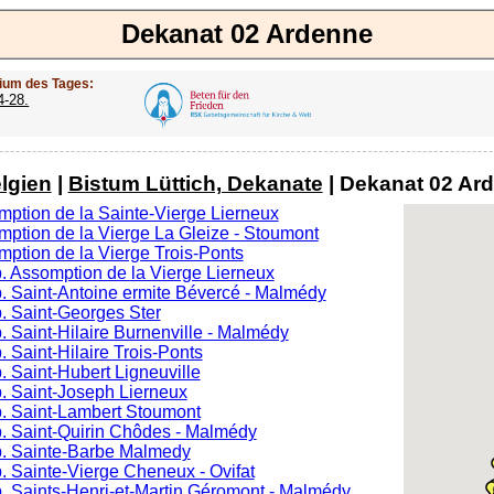
Dekanat 02 Ardenne
ium des Tages:
4-28.
lgien
|
Bistum Lüttich, Dekanate
| Dekanat 02 Ard
mption de la Sainte-Vierge Lierneux
mption de la Vierge La Gleize - Stoumont
mption de la Vierge Trois-Ponts
. Assomption de la Vierge Lierneux
p. Saint-Antoine ermite Bévercé - Malmédy
. Saint-Georges Ster
. Saint-Hilaire Burnenville - Malmédy
. Saint-Hilaire Trois-Ponts
. Saint-Hubert Ligneuville
p. Saint-Joseph Lierneux
p. Saint-Lambert Stoumont
p. Saint-Quirin Chôdes - Malmédy
p. Sainte-Barbe Malmedy
. Sainte-Vierge Cheneux - Ovifat
p. Saints-Henri-et-Martin Géromont - Malmédy