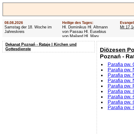
08.08.2026
Heilige des Tages:
Evangel
Samstag der 18. Woche im
Hl. Dominikus Hl. Altmann
Mt 17,1
Jahreskreis
von Passau Hl. Eusebius
von Mailand Hl. Mary
MacKillop Hl. Cyriakus Hl.
Dekanat Poznań - Rataje | Kirchen und
Hildiger Vierzehn heilige
Diözesen Po
Gottesdienste
Nothelfer Hl. Famian Hl.
Rathard
Poznań - Rat
Parafia pw.
Parafia pw.
Parafia pw.
Parafia pw.
Parafia pw.
Parafia pw. 
Parafia pw.
Parafia pw.
Parafia pw.