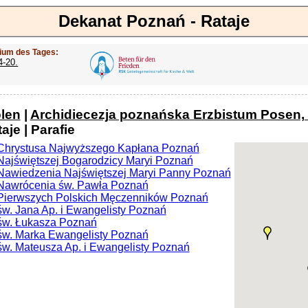
Dekanat Poznań - Rataje
ium des Tages:
4-20.
len
|
Archidiecezja poznańska Erzbistum Posen,
aje | Parafie
 Chrystusa Najwyższego Kapłana Poznań
 Najświętszej Bogarodzicy Maryi Poznań
 Nawiedzenia Najświętszej Maryi Panny Poznań
 Nawrócenia św. Pawła Poznań
 Pierwszych Polskich Męczenników Poznań
św. Jana Ap. i Ewangelisty Poznań
 św. Łukasza Poznań
 św. Marka Ewangelisty Poznań
 św. Mateusza Ap. i Ewangelisty Poznań