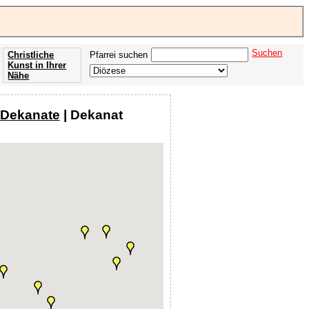
Suchen
Christliche
Pfarrei suchen
Kunst in Ihrer
Nähe
Offenbarung
der Apokalypse
 Dekanate
| Dekanat
des Johannes