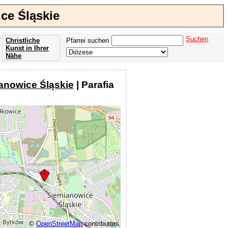
ce Śląskie
Suchen
Christliche
Pfarrei suchen
Kunst in Ihrer
Nähe
Offenbarung
der Apokalypse
anowice Śląskie
| Parafia
des Johannes
©
OpenStreetMap
contributors