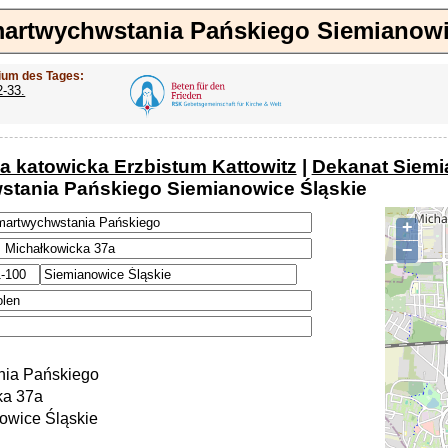
martwychwstania Pańskiego Siemianowi
ium des Tages:
2-33.
ja katowicka Erzbistum Kattowitz
|
Dekanat Siemi
tania Pańskiego Siemianowice Śląskie
+
−
nia Pańskiego
ka 37a
owice Śląskie