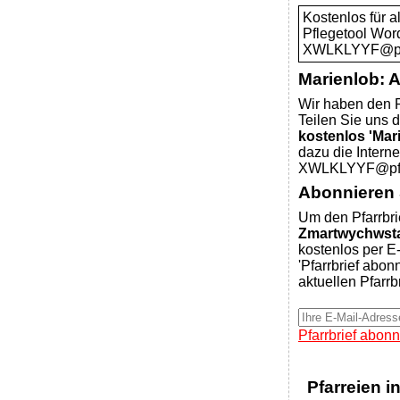
Kostenlos für 
Pflegetool Wor
XWLKLYYF@pfar
Marienlob: 
Wir haben den P
Teilen Sie uns d
kostenlos 'Mar
dazu die Intern
XWLKLYYF@pfar
Abonnieren S
Um den Pfarrbri
Zmartwychwsta
kostenlos per E-
'Pfarrbrief abon
aktuellen Pfarrb
Pfarrbrief abonn
Pfarreien i