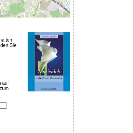
halten
nden Sie
n auf
k zum