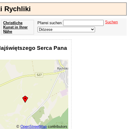
i Rychliki
Suchen
Christliche
Pfarrei suchen
Kunst in Ihrer
Nähe
Offenbarung
der Apokalypse
 Najświętszego Serca Pana
des Johannes
©
OpenStreetMap
contributors