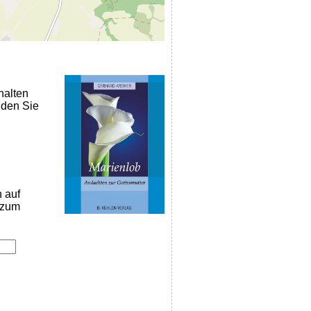
halten
nden Sie
n auf
k zum