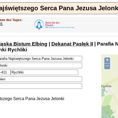
ajświętszego Serca Pana Jezusa Jelonk
ium des Tages:
-9.
ląska Bistum Elbing
|
Dekanat Pasłęk II
| Parafia
ki Rychliki
+
−
tszego Serca Pana Jezusa Jelonki