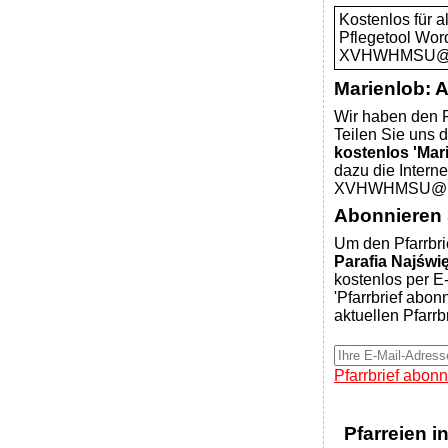
Kostenlos für 
Pflegetool Wor
XVHWHMSU@pfa
Marienlob: 
Wir haben den P
Teilen Sie uns d
kostenlos 'Mar
dazu die Intern
XVHWHMSU@pfar
Abonnieren S
Um den Pfarrbri
Parafia Najświ
kostenlos per E-
'Pfarrbrief abon
aktuellen Pfarrb
Pfarrbrief abonn
Pfarreien i