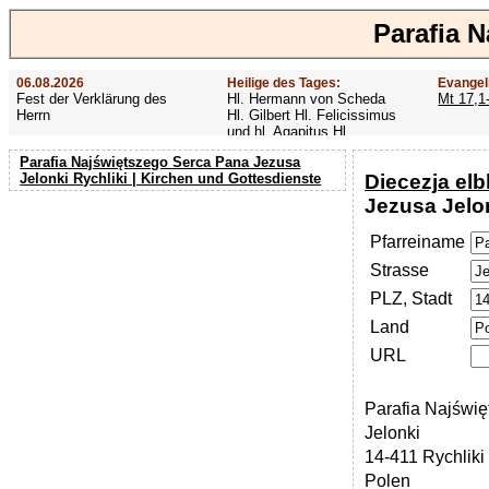
Parafia N
06.08.2026
Heilige des Tages:
Evangel
Fest der Verklärung des
Hl. Hermann von Scheda
Mt 17,1
Herrn
Hl. Gilbert Hl. Felicissimus
und hl. Agapitus Hl.
Gezelinus (Gozelin)
Parafia Najświętszego Serca Pana Jezusa
Diecezja elb
Jelonki Rychliki | Kirchen und Gottesdienste
Jezusa Jelon
Pfarreiname
Strasse
PLZ, Stadt
Land
URL
Parafia Najświę
Jelonki
14-411 Rychliki
Polen