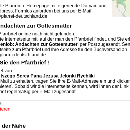
alle Pfarreien: Homepage mit eigener de-Domain und
dpress. Formlos anfordern bei uns per E-Mail
rrei-deutschland.de !
Andachten zur Gottesmutter
farrbrief online noch nicht gefunden.
ie Internetseite mit, auf der man den Pfarrbrief findet, und Sie er
ienlob: Andachten zur Gottesmutter'
per Post zugesandt. Se
etseite zum Pfarrbrief und Ihre Adresse für den Buchversand an
rei-deutschland.de
ie den Pfarrbrief !
ef von
ętszego Serca Pana Jezusa Jelonki Rychliki
Mail zu erhalten, tragen Sie Ihre E-Mail-Adresse ein und klicke
nieren'. Sobald wir die Internetseite kennen, wird Ihnen der Lin
rief regelmäßig per E-Mail zugesandt.
ieren
n der Nähe