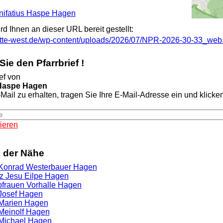
Bonifatius Haspe Hagen
ird Ihnen an dieser URL bereit gestellt:
itte-west.de/wp-content/uploads/2026/07/NPR-2026-30-33_web
ie den Pfarrbrief !
ef von
 Haspe Hagen
Mail zu erhalten, tragen Sie Ihre E-Mail-Adresse ein und klicken 
ieren
n der Nähe
. Konrad Westerbauer Hagen
rz Jesu Eilpe Hagen
ebfrauen Vorhalle Hagen
. Josef Hagen
. Marien Hagen
 Meinolf Hagen
. Michael Hagen