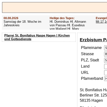
08.08.2026
Heilige des Tages:
Evangel
Samstag der 18. Woche im
Hl. Dominikus Hl. Altmann
Mt 17,1
Jahreskreis
von Passau Hl. Eusebius
von Mailand Hl. Mary
MacKillop Hl. Cyriakus Hl.
Pfarrei St. Bonifatius Haspe Hagen | Kirchen
Hildiger Vierzehn heilige
Erzbistum P
und Gottesdienste
Nothelfer Hl. Famian Hl.
Rathard
Pfarreiname
Strasse
PLZ, Stadt
Land
URL
Pfarrverband
St. Bonifatius 
Berliner Str. 125
58135 Hagen