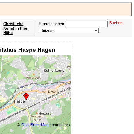
Suchen
Christliche
Pfarrei suchen
Kunst in Ihrer
Nähe
Offenbarung
der Apokalypse
onifatius Haspe Hagen
des Johannes
©
OpenStreetMap
contributors