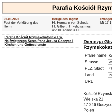
Parafia Kościół Rzy
06.08.2026
Heilige des Tages:
Evangel
Fest der Verklärung des
Hl. Hermann von Scheda
Mt 17,1
Herrn
Hl. Gilbert Hl. Felicissimus
und hl. Agapitus Hl.
Gezelinus (Gozelin)
Parafia Kościół Rzymskokatolicki Pw.
Diecezja Gli
Najświętszego Serca Pana Jezusa Goszyce |
Kirchen und Gottesdienste
Rzymskokato
Pfarreiname
Strasse
PLZ, Stadt
Land
URL
Kościół Rzymsk
Wiejska 21
47-246 Goszyc
Polen