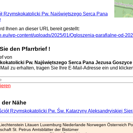
iół Rzymskokatolicki Pw. Najświętszego Serca Pana
e
ird Ihnen an dieser URL bereit gestellt:
ce.eu/wp-content/uploads/2025/01/Ogloszenia-parafialne-od-20
ie den Pfarrbrief !
ef von
kokatolicki Pw. Najświętszego Serca Pana Jezusa Goszyce
Mail zu erhalten, tragen Sie Ihre E-Mail-Adresse ein und klicken 
ieren
n der Nähe
ściół Rzymskokatolicki Pw. Św. Katarzyny Aleksandryjskiej Sie
Liechtenstein
Litauen
Luxemburg
Niederlande
Norwegen
Österreich
Po
schaft St. Petrus
Amtsblätter der Bistümer