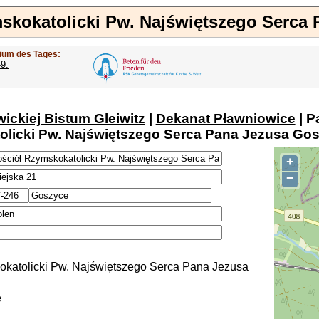
mskokatolicki Pw. Najświętszego Serca
ium des Tages:
-9.
wickiej Bistum Gleiwitz
|
Dekanat Pławniowice
| P
licki Pw. Najświętszego Serca Pana Jezusa Go
+
−
okatolicki Pw. Najświętszego Serca Pana Jezusa
e