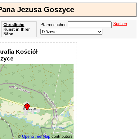
 Pana Jezusa Goszyce
Suchen
Christliche
Pfarrei suchen
Kunst in Ihrer
Nähe
Offenbarung
der Apokalypse
arafia Kościół
des Johannes
szyce
©
OpenStreetMap
contributors