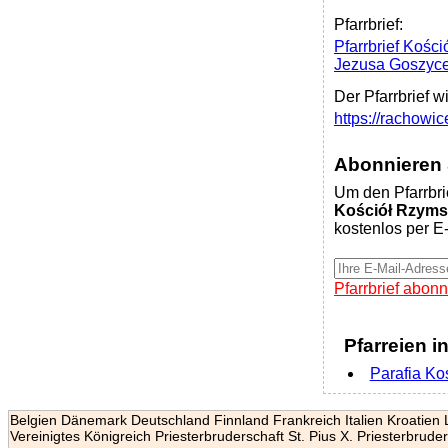
Pfarrbrief:
Pfarrbrief Kośc
Jezusa Goszyc
Der Pfarrbrief w
https://rachowi
Abonnieren S
Um den Pfarrbri
Kościół Rzyms
kostenlos per E-
Pfarrbrief abonn
Pfarreien i
Parafia Ko
Belgien
Dänemark
Deutschland
Finnland
Frankreich
Italien
Kroatien
Vereinigtes Königreich
Priesterbruderschaft St. Pius X.
Priesterbruder