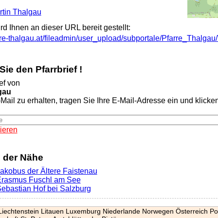
artin Thalgau
ird Ihnen an dieser URL bereit gestellt:
rre-thalgau.at/fileadmin/user_upload/subportale/Pfarre_Thalga
ie den Pfarrbrief !
ef von
gau
Mail zu erhalten, tragen Sie Ihre E-Mail-Adresse ein und klicken 
ieren
n der Nähe
 Jakobus der Ältere Faistenau
 Erasmus Fuschl am See
 Sebastian Hof bei Salzburg
Liechtenstein
Litauen
Luxemburg
Niederlande
Norwegen
Österreich
Po