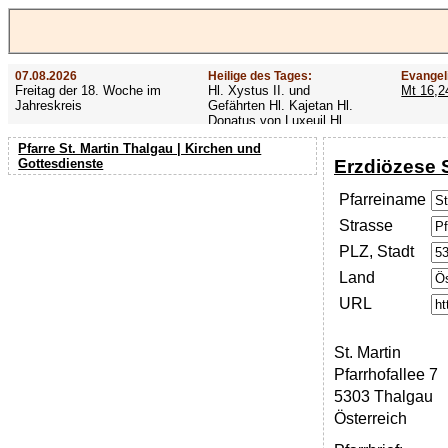
07.08.2026
Heilige des Tages:
Evangel
Freitag der 18. Woche im
Hl. Xystus II. und
Mt 16,2
Jahreskreis
Gefährten Hl. Kajetan Hl.
Donatus von Luxeuil Hl.
Afra
Pfarre St. Martin Thalgau | Kirchen und
Erzdiözese 
Gottesdienste
Pfarreiname
Strasse
PLZ, Stadt
Land
URL
St. Martin
Pfarrhofallee 7
5303 Thalgau
Österreich