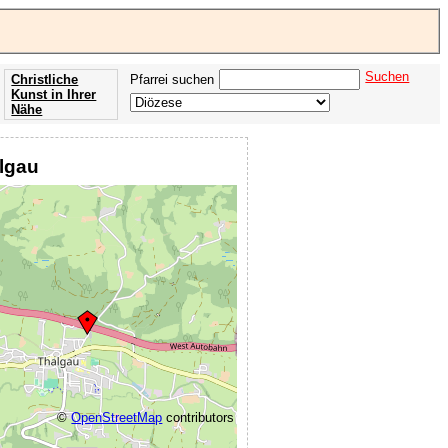
Suchen
Christliche
Pfarrei suchen
Kunst in Ihrer
Nähe
Offenbarung
der Apokalypse
algau
des Johannes
©
OpenStreetMap
contributors