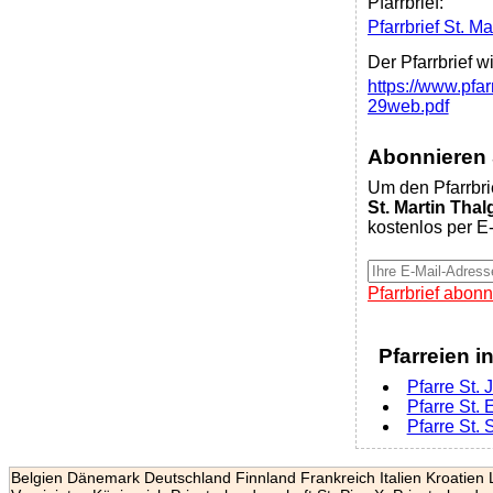
Pfarrbrief:
Pfarrbrief St. M
Der Pfarrbrief w
https://www.pfa
29web.pdf
Abonnieren S
Um den Pfarrbri
St. Martin Thal
kostenlos per E-
Pfarrbrief abonn
Pfarreien i
Pfarre St.
Pfarre St.
Pfarre St.
Belgien
Dänemark
Deutschland
Finnland
Frankreich
Italien
Kroatien