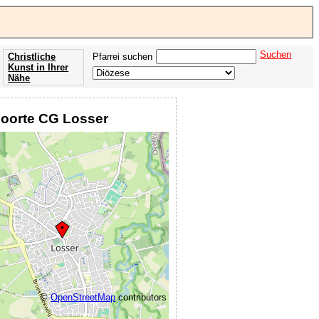
Suchen
Christliche
Pfarrei suchen
Kunst in Ihrer
Nähe
Offenbarung
der Apokalypse
boorte CG Losser
des Johannes
©
OpenStreetMap
contributors