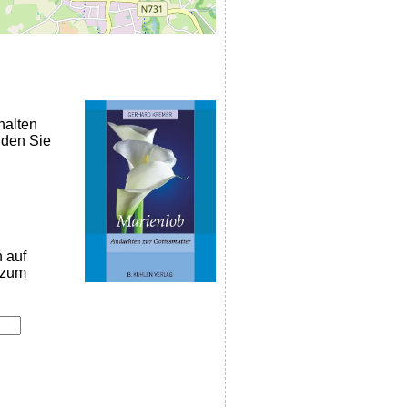
halten
nden Sie
n auf
k zum