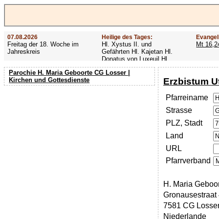
07.08.2026
Heilige des Tages:
Evangel
Freitag der 18. Woche im
Hl. Xystus II. und
Mt 16,2
Jahreskreis
Gefährten Hl. Kajetan Hl.
Donatus von Luxeuil Hl.
Afra
Parochie H. Maria Geboorte CG Losser |
Erzbistum U
Kirchen und Gottesdienste
Pfarreiname
Strasse
PLZ, Stadt
Land
URL
Pfarrverband
H. Maria Geboo
Gronausestraat 
7581 CG Losse
Niederlande