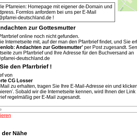
alle Pfarreien: Homepage mit eigener de-Domain und
dpress. Formlos anfordern bei uns per E-Mail
rrei-deutschland.de !
Andachten zur Gottesmutter
farrbrief online noch nicht gefunden.
ie Internetseite mit, auf der man den Pfarrbrief findet, und Sie er
ienlob: Andachten zur Gottesmutter'
per Post zugesandt. Se
etseite zum Pfarrbrief und Ihre Adresse für den Buchversand an
rrei-deutschland.de
ie den Pfarrbrief !
ef von
orte CG Losser
Mail zu erhalten, tragen Sie Ihre E-Mail-Adresse ein und klicke
nieren'. Sobald wir die Internetseite kennen, wird Ihnen der Lin
rief regelmäßig per E-Mail zugesandt.
ieren
n der Nähe