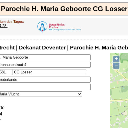
Parochie H. Maria Geboorte CG Losser
ium des Tages:
4-28.
trecht
|
Dekanat Deventer
| Parochie H. Maria Ge
+
−
rte
4
r