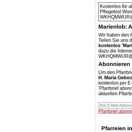
Kostenlos für 
Pflegetool Wor
WKHQMWUR@pfa
Marienlob: 
Wir haben den P
Teilen Sie uns d
kostenlos 'Mar
dazu die Intern
WKHQMWUR@pfa
Abonnieren S
Um den Pfarrbri
H. Maria Gebo
kostenlos per E-
'Pfarrbrief abon
aktuellen Pfarrb
Pfarrbrief abonn
Pfarreien i