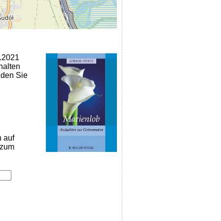
0.2021
halten
nden Sie
n auf
k zum