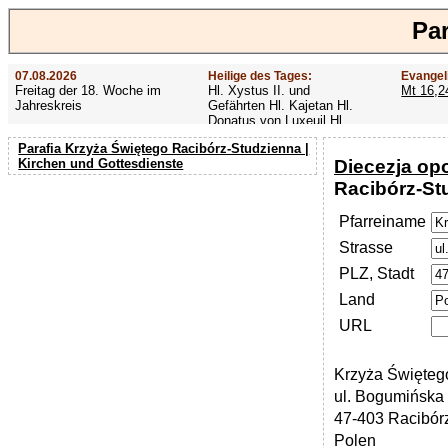
Pa
07.08.2026
Heilige des Tages:
Evangel
Freitag der 18. Woche im
Hl. Xystus II. und
Mt 16,2
Jahreskreis
Gefährten Hl. Kajetan Hl.
Donatus von Luxeuil Hl.
Afra
Parafia Krzyża Świętego Racibórz-Studzienna |
Diecezja op
Kirchen und Gottesdienste
Racibórz-St
Pfarreiname
Strasse
PLZ, Stadt
Land
URL
Krzyża Święteg
ul. Bogumińska
47-403 Racibór
Polen