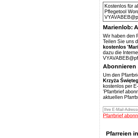
Kostenlos für 
Pflegetool Wor
VYAVABEB@pfar
Marienlob: 
Wir haben den P
Teilen Sie uns d
kostenlos 'Mar
dazu die Intern
VYAVABEB@pfar
Abonnieren S
Um den Pfarrbri
Krzyża Święte
kostenlos per E-
'Pfarrbrief abon
aktuellen Pfarrb
Pfarrbrief abonn
Pfarreien i