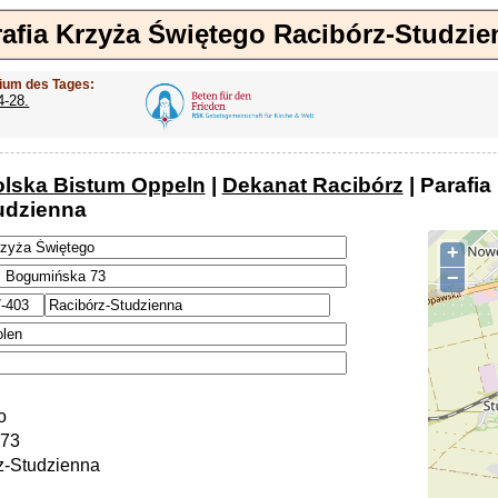
rafia Krzyża Świętego Racibórz-Studzie
ium des Tages:
4-28.
olska Bistum Oppeln
|
Dekanat Racibórz
| Parafia
udzienna
+
−
o
 73
z-Studzienna