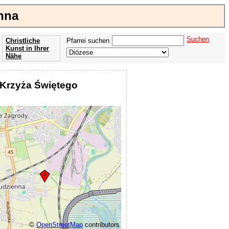
nna
Suchen
Christliche
Pfarrei suchen
Kunst in Ihrer
Nähe
Offenbarung
der Apokalypse
 Krzyża Świętego
des Johannes
©
OpenStreetMap
contributors