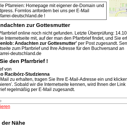
alle Pfarreien: Homepage mit eigener de-Domain und
dpress. Formlos anfordern bei uns per E-Mail
rei-deutschland.de !
Andachten zur Gottesmutter
farrbrief online noch nicht gefunden. Letzte Überprüfung: 14.1
ie Internetseite mit, auf der man den Pfarrbrief findet, und Sie er
ienlob: Andachten zur Gottesmutter'
per Post zugesandt. Se
etseite zum Pfarrbrief und Ihre Adresse für den Buchversand an
rei-deutschland.de
ie den Pfarrbrief !
ef von
go Racibórz-Studzienna
Mail zu erhalten, tragen Sie Ihre E-Mail-Adresse ein und klicke
nieren'. Sobald wir die Internetseite kennen, wird Ihnen der Lin
rief regelmäßig per E-Mail zugesandt.
ieren
n der Nähe