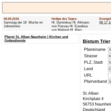
08.08.2026
Heilige des Tages:
Evangel
Samstag der 18. Woche im
Hl. Dominikus Hl. Altmann
Mt 17,1
Jahreskreis
von Passau Hl. Eusebius
von Mailand Hl. Mary
MacKillop Hl. Cyriakus Hl.
Pfarrei St. Alban Naunheim | Kirchen und
Hildiger Vierzehn heilige
Bistum Trier
Gottesdienste
Nothelfer Hl. Famian Hl.
Rathard
Pfarreiname
Strasse
PLZ, Stadt
Land
URL
Pfarrverband
St. Alban
Kirchplatz 4
56753 Naunhei
Deutschland