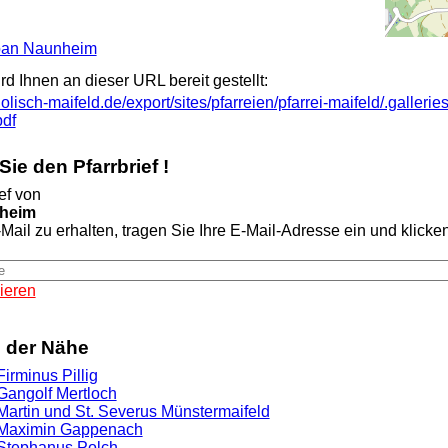
Alban Naunheim
ird Ihnen an dieser URL bereit gestellt:
olisch-maifeld.de/export/sites/pfarreien/pfarrei-maifeld/.galleri
df
ie den Pfarrbrief !
ef von
nheim
Mail zu erhalten, tragen Sie Ihre E-Mail-Adresse ein und klicken 
ieren
n der Nähe
Firminus Pillig
 Gangolf Mertloch
 Martin und St. Severus Münstermaifeld
. Maximin Gappenach
. Stephanus Polch