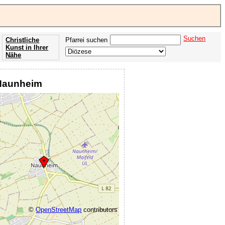
Suchen
Christliche
Pfarrei suchen
Kunst in Ihrer
Nähe
Offenbarung
der Apokalypse
 Naunheim
des Johannes
©
OpenStreetMap
contributors