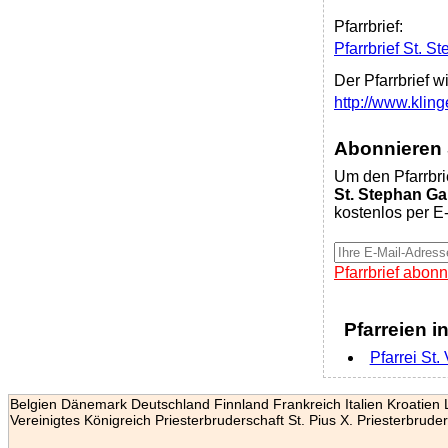
Pfarrbrief:
Pfarrbrief St. 
Der Pfarrbrief w
http://www.klin
Abonnieren S
Um den Pfarrbri
St. Stephan Ga
kostenlos per E-
Pfarrbrief abonn
Pfarreien i
Pfarrei St
Belgien
Dänemark
Deutschland
Finnland
Frankreich
Italien
Kroatien
Vereinigtes Königreich
Priesterbruderschaft St. Pius X.
Priesterbruder