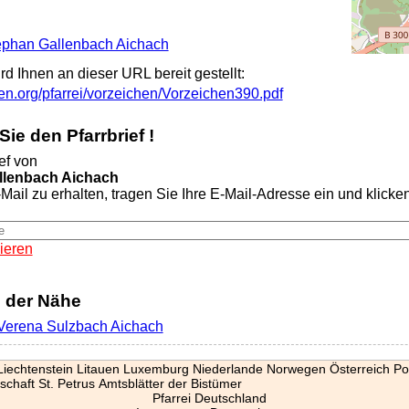
Stephan Gallenbach Aichach
ird Ihnen an dieser URL bereit gestellt:
gen.org/pfarrei/vorzeichen/Vorzeichen390.pdf
ie den Pfarrbrief !
ef von
llenbach Aichach
Mail zu erhalten, tragen Sie Ihre E-Mail-Adresse ein und klicken 
ieren
n der Nähe
. Verena Sulzbach Aichach
Liechtenstein
Litauen
Luxemburg
Niederlande
Norwegen
Österreich
Po
schaft St. Petrus
Amtsblätter der Bistümer
Pfarrei Deutschland