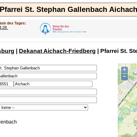
Pfarrei St. Stephan Gallenbach Aichac
ium des Tages:
4-28.
sburg
|
Dekanat Aichach-Friedberg
| Pfarrei St. 
+
−
llenbach