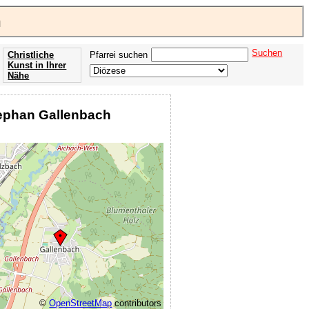
h
Suchen
Christliche
Pfarrei suchen
Kunst in Ihrer
Nähe
Offenbarung
der Apokalypse
Stephan Gallenbach
des Johannes
©
OpenStreetMap
contributors