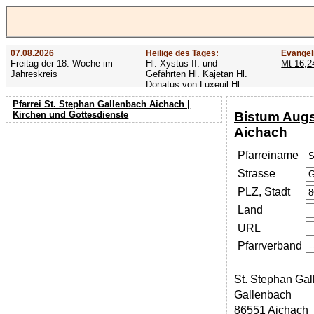
07.08.2026
Heilige des Tages:
Evangel
Freitag der 18. Woche im
Hl. Xystus II. und
Mt 16,2
Jahreskreis
Gefährten Hl. Kajetan Hl.
Donatus von Luxeuil Hl.
Afra
Pfarrei St. Stephan Gallenbach Aichach |
Bistum Aug
Kirchen und Gottesdienste
Aichach
Pfarreiname
Strasse
PLZ, Stadt
Land
URL
Pfarrverband
St. Stephan Ga
Gallenbach
86551 Aichach