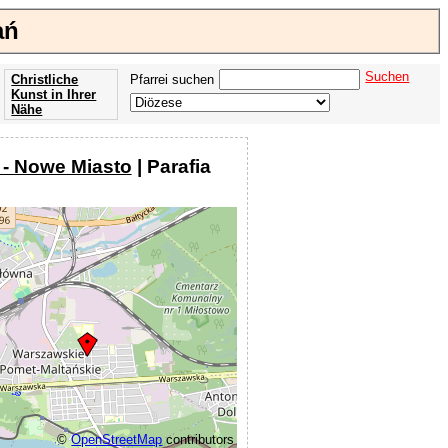
ań
Suchen
Christliche
Pfarrei suchen
Kunst in Ihrer
Nähe
Offenbarung
der Apokalypse
- Nowe Miasto
| Parafia
des Johannes
©
OpenStreetMap
contributors