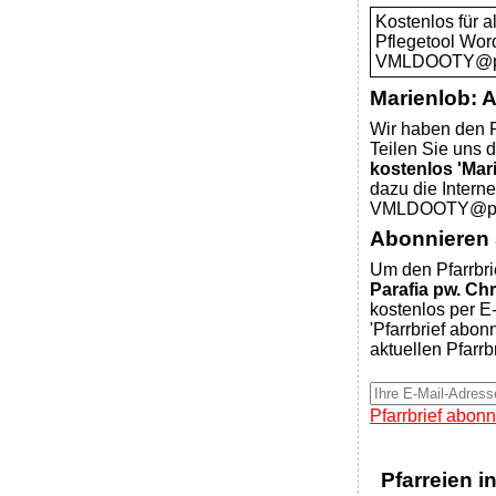
Kostenlos für 
Pflegetool Wor
VMLDOOTY@pfar
Marienlob: 
Wir haben den P
Teilen Sie uns d
kostenlos 'Mar
dazu die Intern
VMLDOOTY@pfar
Abonnieren S
Um den Pfarrbri
Parafia pw. Ch
kostenlos per E-
'Pfarrbrief abon
aktuellen Pfarrb
Pfarrbrief abonn
Pfarreien i