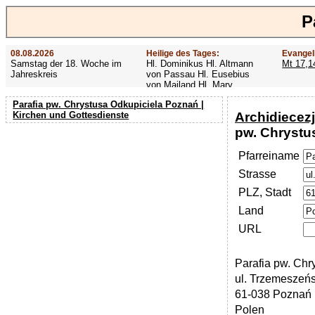
P
08.08.2026
Heilige des Tages:
Evangel
Samstag der 18. Woche im
Hl. Dominikus Hl. Altmann
Mt 17,1
Jahreskreis
von Passau Hl. Eusebius
von Mailand Hl. Mary
MacKillop Hl. Cyriakus Hl.
Parafia pw. Chrystusa Odkupiciela Poznań |
Hildiger Vierzehn heilige
Archidiecez
Kirchen und Gottesdienste
Nothelfer Hl. Famian Hl.
Rathard
pw. Chrystu
Pfarreiname
Strasse
PLZ, Stadt
Land
URL
Parafia pw. Chr
ul. Trzemeszeń
61-038 Poznań
Polen