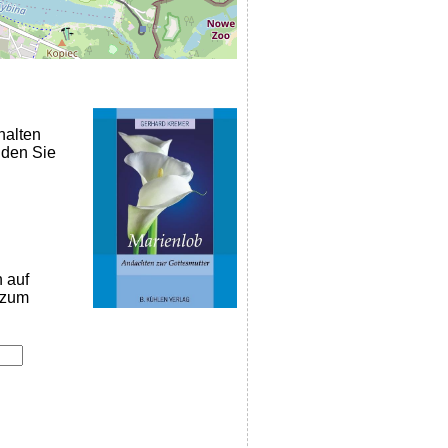
halten
nden Sie
n auf
k zum