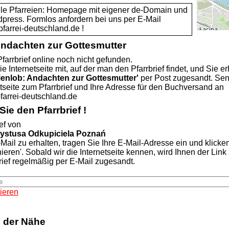
alle Pfarreien: Homepage mit eigener de-Domain und
dpress. Formlos anfordern bei uns per E-Mail
rei-deutschland.de !
Andachten zur Gottesmutter
farrbrief online noch nicht gefunden.
ie Internetseite mit, auf der man den Pfarrbrief findet, und Sie er
ienlob: Andachten zur Gottesmutter'
per Post zugesandt. Se
etseite zum Pfarrbrief und Ihre Adresse für den Buchversand an
rei-deutschland.de
ie den Pfarrbrief !
ef von
rystusa Odkupiciela Poznań
Mail zu erhalten, tragen Sie Ihre E-Mail-Adresse ein und klicke
nieren'. Sobald wir die Internetseite kennen, wird Ihnen der Lin
rief regelmäßig per E-Mail zugesandt.
ieren
n der Nähe