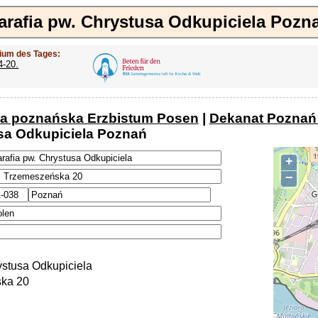
arafia pw. Chrystusa Odkupiciela Pozn
ium des Tages:
4-20.
ja poznańska Erzbistum Posen
|
Dekanat Poznań 
sa Odkupiciela Poznań
+
−
ystusa Odkupiciela
ska 20