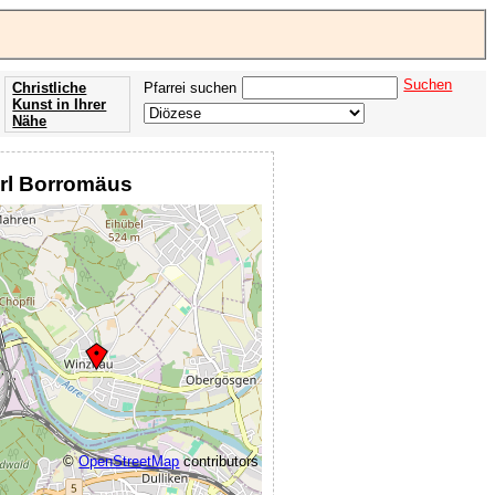
Suchen
Christliche
Pfarrei suchen
Kunst in Ihrer
Nähe
Offenbarung
der Apokalypse
arl Borromäus
des Johannes
©
OpenStreetMap
contributors