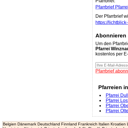
Pfarrbrief:
Pfarrbrief Pfar
Der Pfarrbrief w
https://lichtbli
Abonnieren S
Um den Pfarrbri
Pfarrei Winzn
kostenlos per E-
Pfarrbrief abonn
Pfarreien i
Pfarrei Dul
Pfarrei Lost
Pfarrei Ob
Pfarrei Olt
Belgien
Dänemark
Deutschland
Finnland
Frankreich
Italien
Kroatien