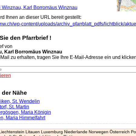
rei Winznau, Karl Borromäus Winznau
ird Ihnen an dieser URL bereit gestellt:
ck-nw.ch/wp-content/uploads/archiv_pfarrblatt_pdfs/lichtblick/aktu
ie den Pfarrbrief !
ef von
au, Karl Borromäus Winznau
Mail zu erhalten, tragen Sie Ihre E-Mail-Adresse ein und klicken 
ieren
n der Nähe
liken, St. Wendelin
orf, St. Martin
ergösgen, Maria Königin
en, Maria Himmelfahrt
Liechtenstein
Litauen
Luxemburg
Niederlande
Norwegen
Österreich
Po