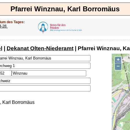
Pfarrei Winznau, Karl Borromäus
ium des Tages:
4-28.
l
|
Dekanat Olten-Niederamt
| Pfarrei Winznau, K
+
−
, Karl Borromäus