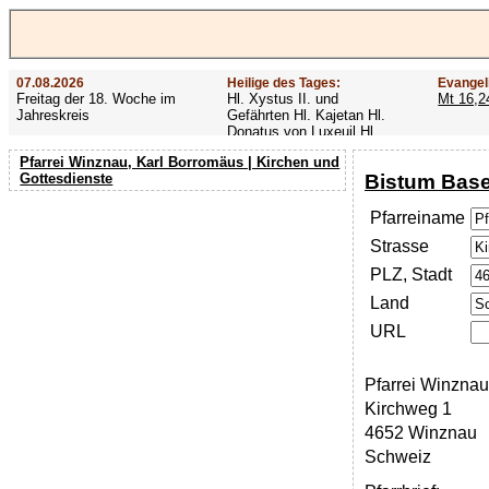
07.08.2026
Heilige des Tages:
Evangel
Freitag der 18. Woche im
Hl. Xystus II. und
Mt 16,2
Jahreskreis
Gefährten Hl. Kajetan Hl.
Donatus von Luxeuil Hl.
Afra
Pfarrei Winznau, Karl Borromäus | Kirchen und
Bistum Base
Gottesdienste
Pfarreiname
Strasse
PLZ, Stadt
Land
URL
Pfarrei Winznau
Kirchweg 1
4652 Winznau
Schweiz