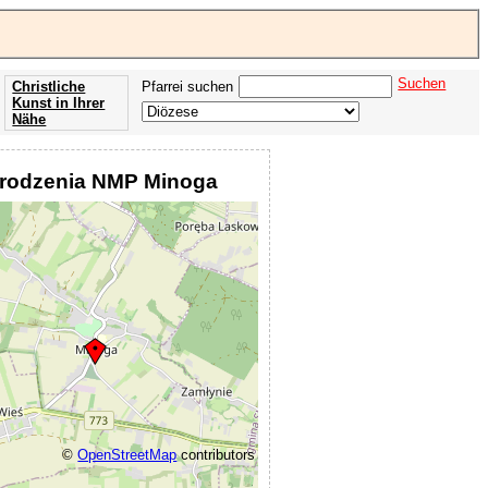
Suchen
Christliche
Pfarrei suchen
Kunst in Ihrer
Nähe
Offenbarung
der Apokalypse
arodzenia NMP Minoga
des Johannes
©
OpenStreetMap
contributors