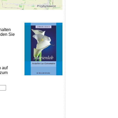
halten
nden Sie
n auf
k zum