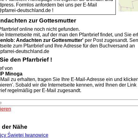
dpress. Formlos anfordern bei uns per E-Mail
rrei-deutschland.de !
Andachten zur Gottesmutter
farrbrief online noch nicht gefunden.
ie Internetseite mit, auf der man den Pfarrbrief findet, und Sie er
ienlob: Andachten zur Gottesmutter'
per Post zugesandt. Se
etseite zum Pfarrbrief und Ihre Adresse für den Buchversand an
rrei-deutschland.de
ie den Pfarrbrief !
ef von
MP Minoga
Mail zu erhalten, tragen Sie Ihre E-Mail-Adresse ein und klicke
nieren'. Sobald wir die Internetseite kennen, wird Ihnen der Lin
rief regelmäßig per E-Mail zugesandt.
ieren
n der Nähe
ójcy Świętej Iwanowice