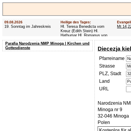
09.08.2026
Heilige des Tages:
Evangel
19. Sonntag im Jahreskreis
Hl. Teresa Benedicta vom
Mt 14,2
Kreuz (Edith Stein) Hl.
Hathumar Hl. Romanus von
Rom Hl. Altmann
Parafia Narodzenia NMP Minoga | Kirchen und
Diecezja kie
Gottesdienste
Pfarreiname
Strasse
PLZ, Stadt
Land
URL
Narodzenia NM
Minoga nr 9
32-046 Minoga
Polen
Kostenlos für 