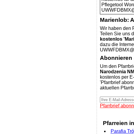
Pflegetool Wor
UWWFDBMX@pfa
Marienlob: 
Wir haben den P
Teilen Sie uns d
kostenlos 'Mar
dazu die Intern
UWWFDBMX@pfa
Abonnieren S
Um den Pfarrbri
Narodzenia N
kostenlos per E-
'Pfarrbrief abon
aktuellen Pfarrb
Pfarrbrief abonn
Pfarreien i
Parafia Tr