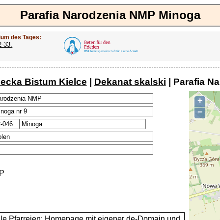
Parafia Narodzenia NMP Minoga
ium des Tages:
2-33.
lecka Bistum Kielce
|
Dekanat skalski
| Parafia N
+
−
P
alle Pfarreien: Homepage mit eigener de-Domain und