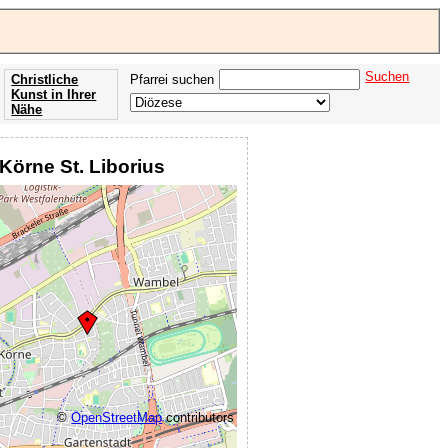
Suchen
Christliche
Pfarrei suchen
Kunst in Ihrer
Nähe
Offenbarung
der Apokalypse
Körne St. Liborius
des Johannes
©
OpenStreetMap
contributors