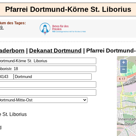
Pfarrei Dortmund-Körne St. Liborius
ium des Tages:
-9.
aderborn
|
Dekanat Dortmund
| Pfarrei Dortmund-
+
−
St. Liborius
d