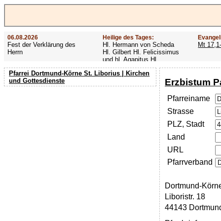
06.08.2026
Heilige des Tages:
Evangel
Fest der Verklärung des
Hl. Hermann von Scheda
Mt 17,1
Herrn
Hl. Gilbert Hl. Felicissimus
und hl. Agapitus Hl.
Gezelinus (Gozelin)
Pfarrei Dortmund-Körne St. Liborius | Kirchen
Erzbistum P
und Gottesdienste
Pfarreiname
Strasse
PLZ, Stadt
Land
URL
Pfarrverband
Dortmund-Körne 
Liboristr. 18
44143 Dortmun