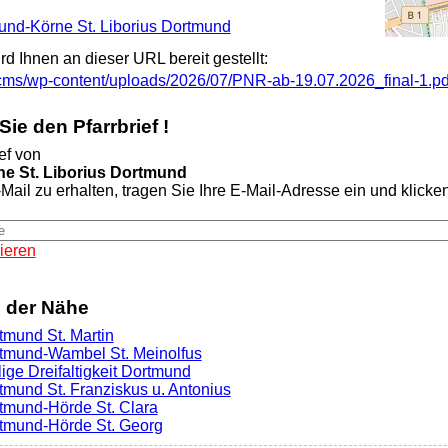
mund-Körne St. Liborius Dortmund
ird Ihnen an dieser URL bereit gestellt:
/cms/wp-content/uploads/2026/07/PNR-ab-19.07.2026_final-1.pd
ie den Pfarrbrief !
ef von
e St. Liborius Dortmund
Mail zu erhalten, tragen Sie Ihre E-Mail-Adresse ein und klicken 
ieren
n der Nähe
tmund St. Martin
rtmund-Wambel St. Meinolfus
lige Dreifaltigkeit Dortmund
rtmund St. Franziskus u. Antonius
rtmund-Hörde St. Clara
rtmund-Hörde St. Georg